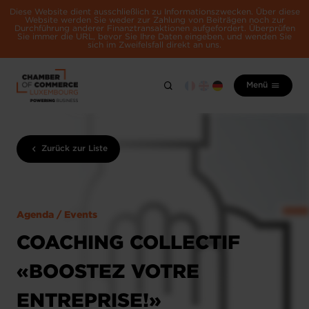
Diese Website dient ausschließlich zu Informationszwecken. Über diese
Website werden Sie weder zur Zahlung von Beiträgen noch zur
Durchführung anderer Finanztransaktionen aufgefordert. Überprüfen
Sie immer die URL, bevor Sie Ihre Daten eingeben, und wenden Sie
sich im Zweifelsfall direkt an uns.
Menü
Zurück zur Liste
Agenda / Events
COACHING COLLECTIF
«BOOSTEZ VOTRE
ENTREPRISE!»