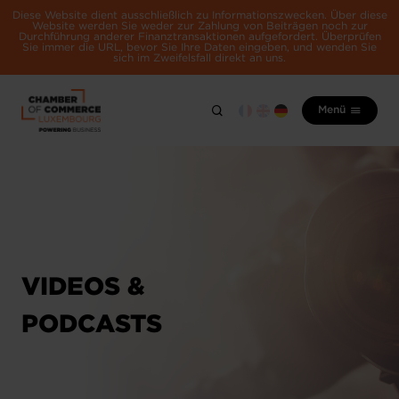
Diese Website dient ausschließlich zu Informationszwecken. Über diese
Website werden Sie weder zur Zahlung von Beiträgen noch zur
Durchführung anderer Finanztransaktionen aufgefordert. Überprüfen
Sie immer die URL, bevor Sie Ihre Daten eingeben, und wenden Sie
sich im Zweifelsfall direkt an uns.
Menü
VIDEOS &
PODCASTS