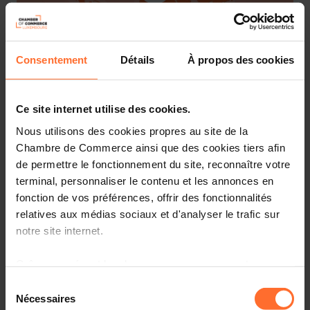
Consentement
Détails
À propos des cookies
WHO WE ARE: GO INTERNATIONAL (FR)
Video ansehen
Ce site internet utilise des cookies.
Nous utilisons des cookies propres au site de la
Chambre de Commerce ainsi que des cookies tiers afin
de permettre le fonctionnement du site, reconnaître votre
Videos
terminal, personnaliser le contenu et les annonces en
fonction de vos préférences, offrir des fonctionnalités
relatives aux médias sociaux et d'analyser le trafic sur
notre site internet.
Grâce au présent bandeau, vous pouvez accepter,
refuser ou configurer les cookies selon vos préférences,
Sélection
à l’exception des cookies strictement nécessaires au
Nécessaires
du
Who We Are: Groupe Chambre de Commerce