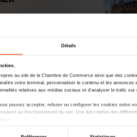
Détails
cookies.
ropres au site de la Chambre de Commerce ainsi que des cookies
naître votre terminal, personnaliser le contenu et les annonces 
rnehmensentwicklung
onnalités relatives aux médias sociaux et d'analyser le trafic sur n
ques sur le GDL
us pouvez accepter, refuser ou configurer les cookies selon vos
ssaires au fonctionnement du site. Une description des différen
essus.
on sur le site et certaines fonctionnalités (ex : lecture de vidéos,
Préférences
Statistiques