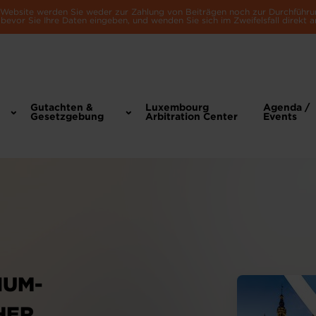
e Website werden Sie weder zur Zahlung von Beiträgen noch zur Durchführu
bevor Sie Ihre Daten eingeben, und wenden Sie sich im Zweifelsfall direkt a
Gutachten &
Luxembourg
Agenda /
Gesetzgebung
Arbitration Center
Events
IUM-
HER