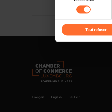
sociaux, sauvegarde des préfé
consentement
cas de refus de tous les coo
Vous avez la possibilité de m
gauche de chaque page.
Tout refuser
Pour de plus amples informat
personnelles, vous pouvez c
personnelles
.
Français
English
Deutsch