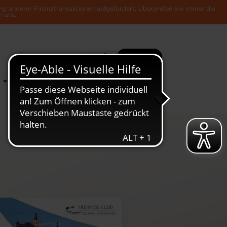
ng anderer Finanztransaktionen aufgefordert. Überprüfen Sie immer die
n uns.
Suche
Mehr
News &
Die Luxemburger
Publikationen
Wirtschaft