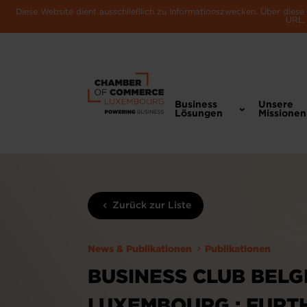
Diese Website dient ausschließlich zu Informationszwecken. Über dies
URL, 
Business
Unsere
Lösungen
Missionen
Zurück zur Liste
News & Publikationen
Publikationen
BUSINESS CLUB BELG
LUXEMBOURG : FURT