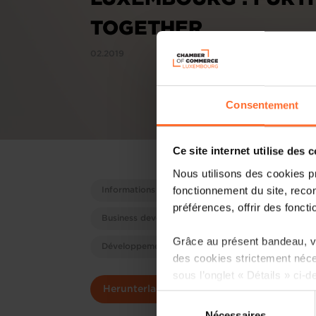
TOGETHER
02.2019
Consentement
Ce site internet utilise des 
Nous utilisons des cookies p
fonctionnement du site, recon
Informations sur les marchés étrangers
Unte
préférences, offrir des foncti
Business development
Informations économi
Grâce au présent bandeau, vo
Développement d'entreprises
des cookies strictement néce
sous l’onglet « Détails » ci-d
Herunterladen
Sélection
Il est précisé que la navigati
Nécessaires
du