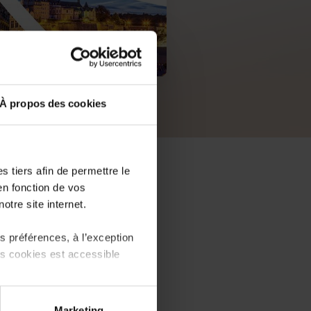
PDF, 5.5 MB
À propos des cookies
 tiers afin de permettre le
en fonction de vos
otre site internet.
 préférences, à l’exception
ts cookies est accessible
 partage sur les réseaux
Marketing