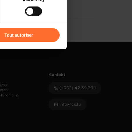
) peuvent être affectées en
r l’icône flottante en bas à
Tout autoriser
amenés à traiter vos données
de protection des données
Kontakt
erce
(+352) 42 39 39 1
speri
-Kirchberg
info@cc.lu