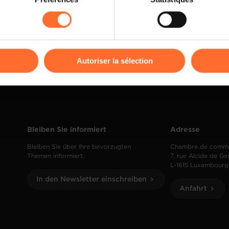
rences de lecture vidéo, personnalisation de l’affichage du site
kies ou des cookies non nécessaires.
odifier ou retirer votre consentement à tout moment en cliquant su
Autoriser la sélection
ions sur la manière dont nous utilisons lescookies et sommes 
onsulter notre
Charte d’usage des cookies
et notre
Politique 
Bleiben Sie informiert
Adresse
Bleiben Sie über Ihre bevorzugten
Chambre de comm
Themen informiert.
7, rue Alcide de Ga
L-1615 Luxembourg
In den Newsletter einschreiben
Anfahrt