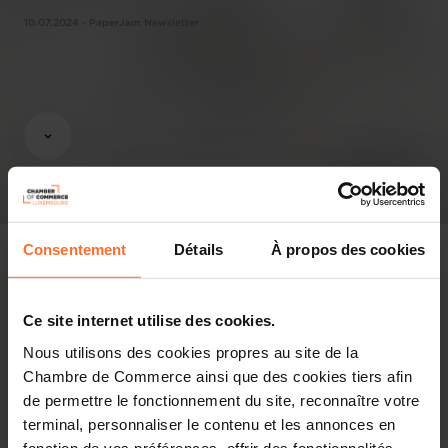
10.07.2024 - PaperJam Newsletter
Consentement
Détails
À propos des cookies
Ce site internet utilise des cookies.
Pressespiegel
Nous utilisons des cookies propres au site de la
Diesen Artikel teilen
Chambre de Commerce ainsi que des cookies tiers afin
de permettre le fonctionnement du site, reconnaître votre
terminal, personnaliser le contenu et les annonces en
fonction de vos préférences, offrir des fonctionnalités
On Wednesday 10 July, the Chamber of Commerce