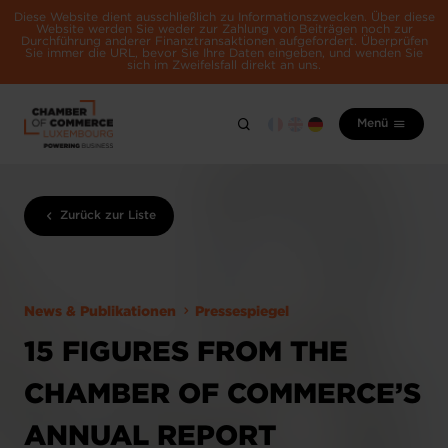
Diese Website dient ausschließlich zu Informationszwecken. Über diese
Website werden Sie weder zur Zahlung von Beiträgen noch zur
Durchführung anderer Finanztransaktionen aufgefordert. Überprüfen
Sie immer die URL, bevor Sie Ihre Daten eingeben, und wenden Sie
sich im Zweifelsfall direkt an uns.
Menü
Zurück zur Liste
News & Publikationen
Pressespiegel
15 FIGURES FROM THE
CHAMBER OF COMMERCE’S
ANNUAL REPORT