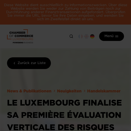
Diese Website dient ausschließlich zu Informationszwecken. Über diese
Website werden Sie weder zur Zahlung von Beiträgen noch zur
Durchführung anderer Finanztransaktionen aufgefordert. Überprüfen
Sie immer die URL, bevor Sie Ihre Daten eingeben, und wenden Sie
sich im Zweifelsfall direkt an uns.
Menü
Zurück zur Liste
News & Publikationen
Neuigkeiten
Handelskammer
LE LUXEMBOURG FINALISE
SA PREMIÈRE ÉVALUATION
VERTICALE DES RISQUES