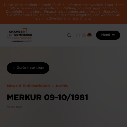
Diese Website dient ausschließlich zu Informationszwecken. Über diese
Website werden Sie weder zur Zahlung von Beiträgen noch zur
Durchführung anderer Finanztransaktionen aufgefordert. Überprüfen
Sie immer die URL, bevor Sie Ihre Daten eingeben, und wenden Sie
sich im Zweifelsfall direkt an uns.
Menü
Zurück zur Liste
News & Publikationen
Archiv
MERKUR 09-10/1981
07.09.1981