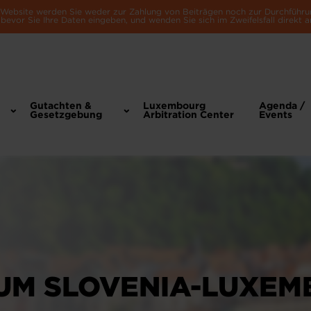
e Website werden Sie weder zur Zahlung von Beiträgen noch zur Durchführu
bevor Sie Ihre Daten eingeben, und wenden Sie sich im Zweifelsfall direkt a
Gutachten &
Luxembourg
Agenda /
Gesetzgebung
Arbitration Center
Events
RUM SLOVENIA-LUXE