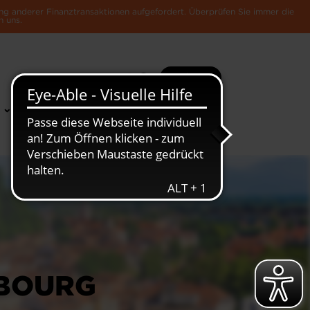
ng anderer Finanztransaktionen aufgefordert. Überprüfen Sie immer die
n uns.
Suche
Mehr
News &
Die Luxemburger
Publikationen
Wirtschaft
MBOURG