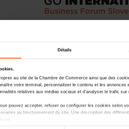
On the occasion of the official visit of
Détails
Robert Golob, the Luxembourg Chamber
Luxembourg Business Forum.
cookies.
After the recent announcement by Luxai
ropres au site de la Chambre de Commerce ainsi que des cookies
between Luxembourg and the Slovenian cap
naître votre terminal, personnaliser le contenu et les annonces 
Slovenian Prime Minister will be accom
onnalités relatives aux médias sociaux et d'analyser le trafic sur n
sectors Tourism, Space and Wood to ex
countries in these sectors.
us pouvez accepter, refuser ou configurer les cookies selon vos
ssaires au fonctionnement du site. Une description des différen
The Prime Minister of Slovenia and th
essus.
welcomed to the Chamber of Commerce 
part of the Slovenia-Luxembourg Bus