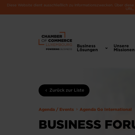
Diese Website dient ausschließlich zu Informationszwecken. Über dies
URL, 
Business
Unsere
Lösungen
Missionen
Zurück zur Liste
Agenda / Events
Agenda Go International
BUSINESS FO