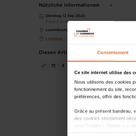
Nützliche Informationen
Dienstag 12 Sep 2023
From 3 to 5 pm
Luxembourg Chamber of Commerce
1 Anhang
Consentement
Diesen Artikel teilen
Ce site internet utilise des 
Nous utilisons des cookies p
fonctionnement du site, recon
préférences, offrir des foncti
Grâce au présent bandeau, vo
des cookies strictement néce
sous l’onglet « Détails » ci-d
Sélection