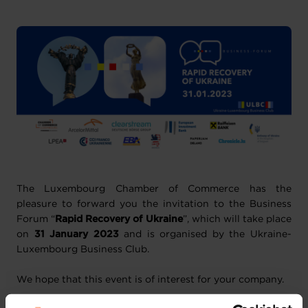
1 Anhang
The Luxembourg Chamber of Commerce has the
pleasure to forward you the invitation to the Business
Forum “
Rapid Recovery of Ukraine
”, which will take place
on
31 January 2023
and is organised by the Ukraine-
Luxembourg Business Club.
We hope that this event is of interest for your company.