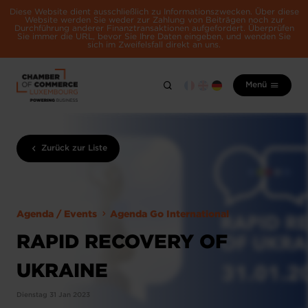
Diese Website dient ausschließlich zu Informationszwecken. Über diese
Website werden Sie weder zur Zahlung von Beiträgen noch zur
Durchführung anderer Finanztransaktionen aufgefordert. Überprüfen
Sie immer die URL, bevor Sie Ihre Daten eingeben, und wenden Sie
sich im Zweifelsfall direkt an uns.
Menü
Zurück zur Liste
Agenda / Events
Agenda Go International
RAPID RECOVERY OF
UKRAINE
Dienstag 31 Jan 2023