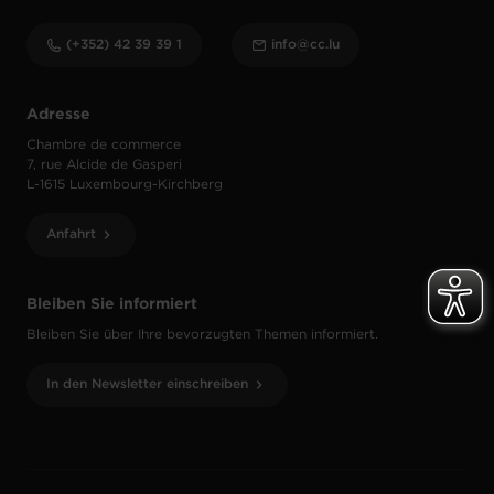
(+352) 42 39 39 1
info@cc.lu
Adresse
Chambre de commerce
7, rue Alcide de Gasperi
L-1615 Luxembourg-Kirchberg
Anfahrt
Bleiben Sie informiert
Bleiben Sie über Ihre bevorzugten Themen informiert.
In den Newsletter einschreiben