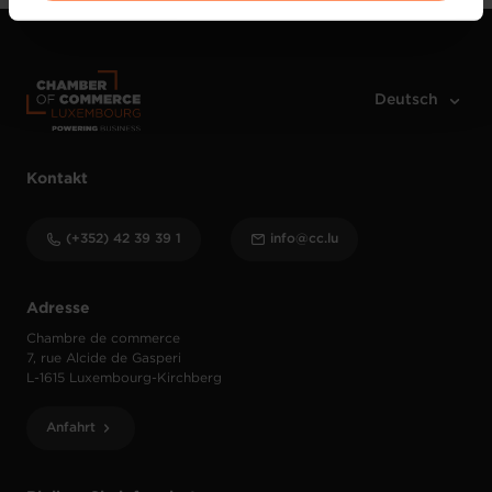
vos données personnelles, vous pouvez consulter notre
Charte d’usage des cookies
et notre
Politique de
protection des données personnelles
.
Kontakt
(+352) 42 39 39 1
info@cc.lu
Adresse
Chambre de commerce
7, rue Alcide de Gasperi
L-1615 Luxembourg-Kirchberg
Anfahrt