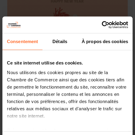
Consentement
Détails
À propos des cookies
Ce site internet utilise des cookies.
Nous utilisons des cookies propres au site de la
Chambre de Commerce ainsi que des cookies tiers afin
The Luxembourg Chamber of Commerce is pleased to
de permettre le fonctionnement du site, reconnaître votre
invite you to the
Chinese New Year Reception
.
terminal, personnaliser le contenu et les annonces en
fonction de vos préférences, offrir des fonctionnalités
When?
Thursday, 8 February 2024 - 6 to 8.30 pm CET
relatives aux médias sociaux et d'analyser le trafic sur
Where?
Luxembourg Chamber of Commerce
notre site internet.
Interested? Registration is mandatory on a first come,
Grâce au présent bandeau, vous pouvez accepter,
first served basis.