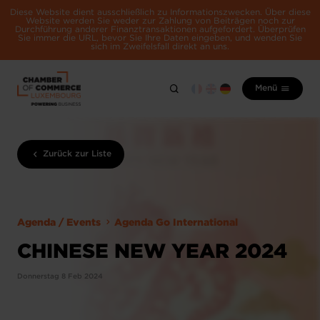
Diese Website dient ausschließlich zu Informationszwecken. Über diese
Website werden Sie weder zur Zahlung von Beiträgen noch zur
Durchführung anderer Finanztransaktionen aufgefordert. Überprüfen
Sie immer die URL, bevor Sie Ihre Daten eingeben, und wenden Sie
sich im Zweifelsfall direkt an uns.
Menü
Zurück zur Liste
Agenda / Events
Agenda Go International
CHINESE NEW YEAR 2024
Donnerstag 8 Feb 2024