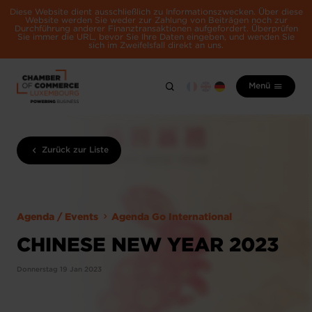
Diese Website dient ausschließlich zu Informationszwecken. Über diese
Website werden Sie weder zur Zahlung von Beiträgen noch zur
Durchführung anderer Finanztransaktionen aufgefordert. Überprüfen
Sie immer die URL, bevor Sie Ihre Daten eingeben, und wenden Sie
sich im Zweifelsfall direkt an uns.
Menü
Zurück zur Liste
Agenda / Events
Agenda Go International
CHINESE NEW YEAR 2023
Donnerstag 19 Jan 2023