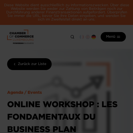
Diese Website dient ausschließlich zu Informationszwecken. Über diese
Website werden Sie weder zur Zahlung von Beiträgen noch zur
Durchführung anderer Finanztransaktionen aufgefordert. Überprüfen
Sie immer die URL, bevor Sie Ihre Daten eingeben, und wenden Sie
sich im Zweifelsfall direkt an uns.
Menü
Zurück zur Liste
Agenda / Events
ONLINE WORKSHOP : LES
FONDAMENTAUX DU
BUSINESS PLAN