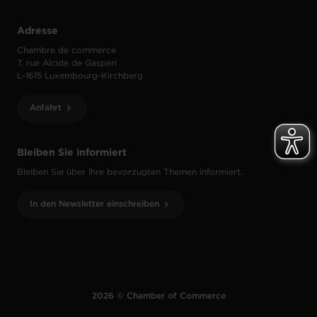
Adresse
Chambre de commerce
7, rue Alcide de Gasperi
L-1615 Luxembourg-Kirchberg
Anfahrt
Bleiben Sie informiert
Bleiben Sie über Ihre bevorzugten Themen informiert.
In den Newsletter einschreiben
2026 © Chamber of Commerce