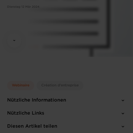
Dienstag 12 Mär 2024
Webinaire
Création d'entreprise
Nützliche Informationen
Dienstag 12 Mär 2024
Nützliche Links
14:30 - 16:30
Online Workshop
Diesen Artikel teilen
Anmelden
Französisch