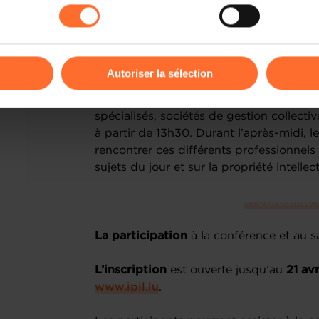
brevet unitaire, la Cour unifiée du breve
kies ou des cookies non nécessaires.
propriété intellectuelle. Le programme dé
de l’IPIL
.
odifier ou retirer votre consentement à tout moment en cliquant su
Autoriser la sélection
Parallèlement à la conférence, un salon
la propriété intellectuelle (mandataires e
ions sur la manière dont nous utilisons lescookies et sommes 
spécialisés, sociétés de gestion collecti
onsulter notre
Charte d’usage des cookies
et notre
Politique 
à partir de 13h30. Durant l’après-midi, l
rencontrer ces différents professionnel
sujets du jour et sur la propriété intellec
Programme et
La participation
à la conférence et au s
L’inscription
est ouverte jusqu’au
21 avr
www.ipil.lu
.