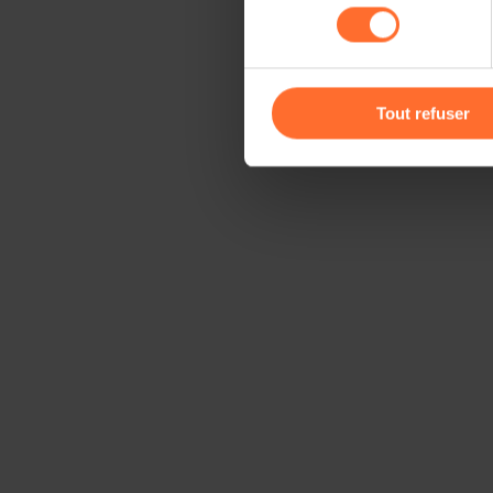
consentement
cas de refus de tous les coo
Vous avez la possibilité de m
gauche de chaque page.
Tout refuser
Pour de plus amples informat
personnelles, vous pouvez c
personnelles
.