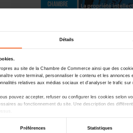
Détails
cookies.
A l’initiative de l’Office de la propriété 
l’Institut de la Propriété Intellectuelle 
ropres au site de la Chambre de Commerce ainsi que des cookies
25 avril 2023
la
15ème édition de la J
naître votre terminal, personnaliser le contenu et les annonces 
propriété intellectuelle
, ceci en parte
onnalités relatives aux médias sociaux et d'analyser le trafic sur n
Métiers et la Chambre de Commerce.
us pouvez accepter, refuser ou configurer les cookies selon vos
L’évènement débutera à 13h30 par l’ouv
ssaires au fonctionnement du site. Une description des différen
de l’Économie, Franz Fayot
, ainsi que
essus.
brevets, António Campinos
.
on sur le site et certaines fonctionnalités (ex : lecture de vidéos,
Préférences
Statistiques
Les interventions prévues lors de la con
rences de lecture vidéo, personnalisation de l’affichage du site