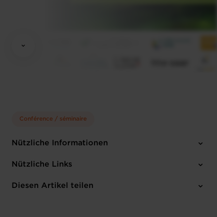
Conférence / séminaire
Nützliche Informationen
Donnerstag 26 Sep 2024
Nützliche Links
10:00 - 18:00
IFSB, Bettembourg
Diesen Artikel teilen
Anmelden