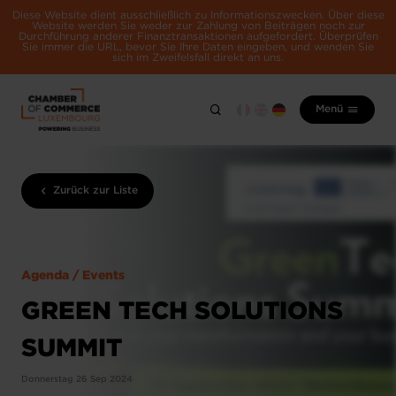
Diese Website dient ausschließlich zu Informationszwecken. Über diese
Website werden Sie weder zur Zahlung von Beiträgen noch zur
Durchführung anderer Finanztransaktionen aufgefordert. Überprüfen
Sie immer die URL, bevor Sie Ihre Daten eingeben, und wenden Sie
sich im Zweifelsfall direkt an uns.
Menü
Zurück zur Liste
Agenda / Events
GREEN TECH SOLUTIONS
SUMMIT
Donnerstag 26 Sep 2024