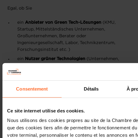
Egal, ob Sie
ein
Anbieter von Green Tech-Lösungen
(KMU,
Startup, Mittelständisches Unternehmen,
Großunternehmen, Berater oder
Ingenieurgesellschaft, Labor, Technikzentrum,
Forschungsinstitut etc. )
ein
Nutzer grüner Technologien
(Unternehmen,
Region, etc.)
ein Student, Doktorand usw., der von diesen Themen
betroffen ist
Consentement
Détails
À pr
eine Einzelperson oder eine Gruppe mit einer
Projektidee sind.
Ce site internet utilise des cookies.
Der GreenTech Solution Summit ist die Veranstaltung,
Nous utilisons des cookies propres au site de la Chambre 
die Sie nicht verpassen dürfen!
que des cookies tiers afin de permettre le fonctionnement du 
votre terminal, personnaliser le contenu et les annonces en 
Treffen und vernetzen Sie sich mit Unternehmen,