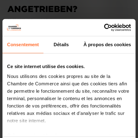
ANGETRIEBEN?
02.08.2023 - L'Essentiel Online
Consentement
Détails
À propos des cookies
Ce site internet utilise des cookies.
Nous utilisons des cookies propres au site de la
Chambre de Commerce ainsi que des cookies tiers afin
de permettre le fonctionnement du site, reconnaître votre
terminal, personnaliser le contenu et les annonces en
fonction de vos préférences, offrir des fonctionnalités
Revue de presse
relatives aux médias sociaux et d'analyser le trafic sur
notre site internet.
Partager cet article
Grâce au présent bandeau, vous pouvez accepter,