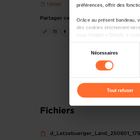
1 fichier
préférences, offrir des foncti
Partager cet article
Grâce au présent bandeau, vo
des cookies strictement néce
sous l’onglet « Détails » ci-d
Sélection
Il est précisé que la navigati
Nécessaires
du
sociaux, sauvegarde des préfé
consentement
cas de refus de tous les coo
Vous avez la possibilité de m
gauche de chaque page.
Tout refuser
Pour de plus amples informat
Fichiers
personnelles, vous pouvez c
personnelles
.
d_Letzebuerger_Land_250801_175