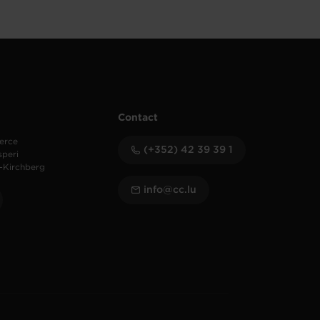
Contact
erce
(+352) 42 39 39 1
speri
-Kirchberg
info@cc.lu