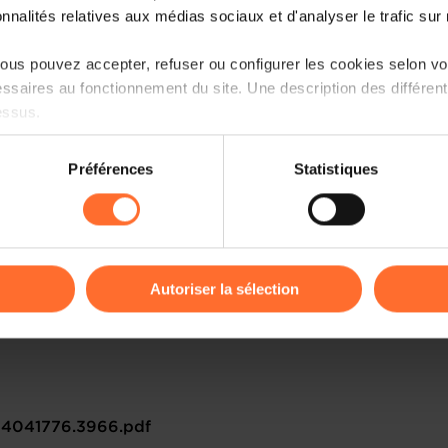
onnalités relatives aux médias sociaux et d'analyser le trafic sur n
us pouvez accepter, refuser ou configurer les cookies selon vos
ssaires au fonctionnement du site. Une description des différen
essus.
on sur le site et certaines fonctionnalités (ex : lecture de vidéos,
Préférences
Statistiques
rences de lecture vidéo, personnalisation de l’affichage du site
kies ou des cookies non nécessaires.
odifier ou retirer votre consentement à tout moment en cliquant su
Autoriser la sélection
ions sur la manière dont nous utilisons lescookies et sommes 
onsulter notre
Charte d’usage des cookies
et notre
Politique 
4041776.3966.pdf