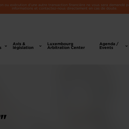
n ou exécution d'une autre transaction financière ne vous sera demandé par 
informations et contactez-nous directement en cas de doute.
Avis &
Luxembourg
Agenda /
s
législation
Arbitration Center
Events
T"