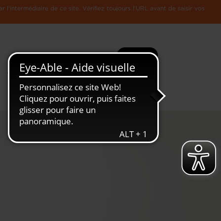
l'intermédiaire de ce site. Vérifiez toujours l'URL avant de saisir vos
Recherche
Plus
Toute
L'Economie
l'information
Luxembourgeoise