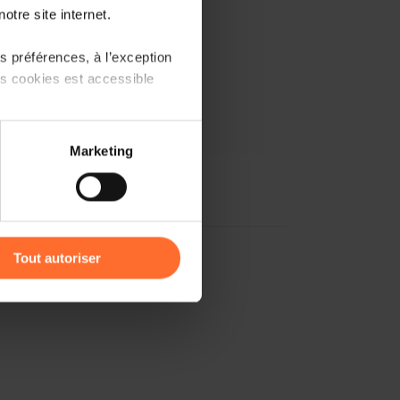
otre site internet.
 préférences, à l’exception
ts cookies est accessible
 partage sur les réseaux
Marketing
) peuvent être affectées en
r l’icône flottante en bas à
Tout autoriser
amenés à traiter vos données
de protection des données