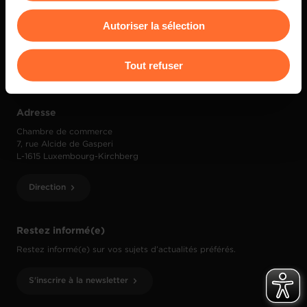
consentement à tout moment en cliquant sur l’icône
Autoriser la sélection
flottante en bas à gauche de chaque page.
Contact
Pour de plus amples informations sur la manière dont
Tout refuser
(+352) 42 39 39 1
info@cc.lu
nous utilisons lescookies et sommes amenés à traiter
vos données personnelles, vous pouvez consulter notre
Charte d’usage des cookies
et notre
Politique de
Adresse
protection des données personnelles
.
Chambre de commerce
7, rue Alcide de Gasperi
L-1615 Luxembourg-Kirchberg
Direction
Restez informé(e)
Restez informé(e) sur vos sujets d’actualités préférés.
S'inscrire à la newsletter