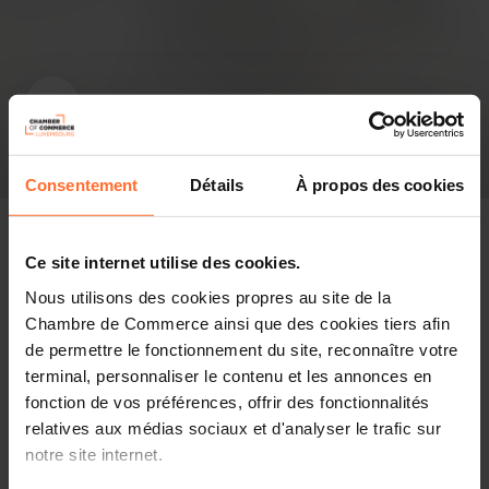
Consentement
Détails
À propos des cookies
Ce site internet utilise des cookies.
Nous utilisons des cookies propres au site de la
Revue de presse
Chambre de Commerce ainsi que des cookies tiers afin
de permettre le fonctionnement du site, reconnaître votre
Partager cet article
terminal, personnaliser le contenu et les annonces en
fonction de vos préférences, offrir des fonctionnalités
relatives aux médias sociaux et d'analyser le trafic sur
En 2022, 3,5 milliards d’euros de prestations sociales
notre site internet.
diverses ont été versés aux 222.000 frontaliers et