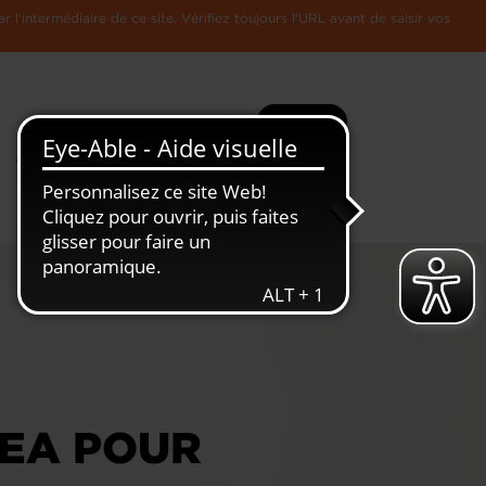
l'intermédiaire de ce site. Vérifiez toujours l'URL avant de saisir vos
Recherche
Plus
Toute
L'Economie
l'information
Luxembourgeoise
DEA POUR