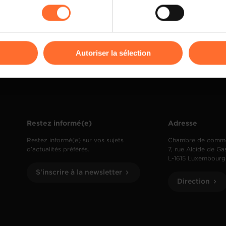
rences de lecture vidéo, personnalisation de l’affichage du site
kies ou des cookies non nécessaires.
odifier ou retirer votre consentement à tout moment en cliquant su
Autoriser la sélection
ions sur la manière dont nous utilisons lescookies et sommes 
onsulter notre
Charte d’usage des cookies
et notre
Politique 
Restez informé(e)
Adresse
Restez informé(e) sur vos sujets
Chambre de comm
d’actualités préférés.
7, rue Alcide de Ga
L-1615 Luxembourg
S'inscrire à la newsletter
Direction