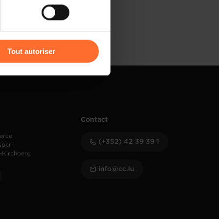
) peuvent être affectées en
r l’icône flottante en bas à
Tout autoriser
amenés à traiter vos données
de protection des données
Contact
erce
(+352) 42 39 39 1
speri
-Kirchberg
info@cc.lu