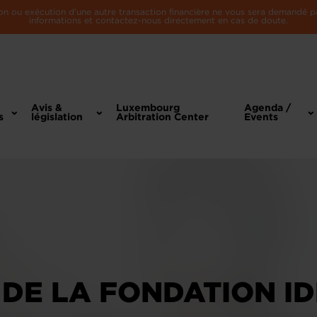
n ou exécution d'une autre transaction financière ne vous sera demandé par 
informations et contactez-nous directement en cas de doute.
Avis &
Luxembourg
Agenda /
s
législation
Arbitration Center
Events
S DE LA FONDATION I