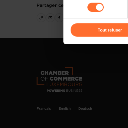
sociaux, sauvegarde des préfé
consentement
Partager cet article
cas de refus de tous les coo
Vous avez la possibilité de m
gauche de chaque page.
Tout refuser
Pour de plus amples informat
personnelles, vous pouvez c
personnelles
.
Français
English
Deutsch