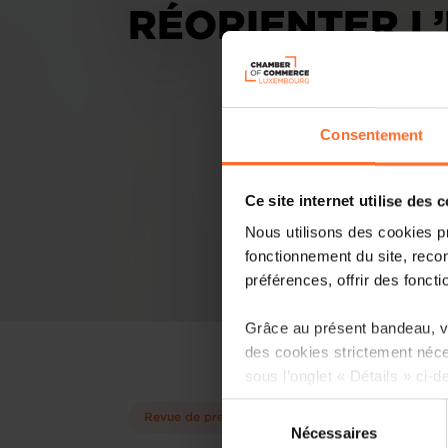
RÉORIENTER L
Consentement
Ce site internet utilise des 
Nous utilisons des cookies p
fonctionnement du site, recon
préférences, offrir des foncti
Grâce au présent bandeau, vo
des cookies strictement néce
sous l’onglet « Détails » ci-d
Sélection
Revue de presse
Il est précisé que la navigati
Nécessaires
du