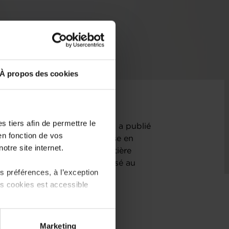
À propos des cookies
 tiers afin de permettre le
oppement du management (IMD) a publié
en fonction de vos
024. Le Luxembourg s’y classe en
otre site internet.
tingue particulièrement en matière
evanche, le pays se voit pénalisé au
 préférences, à l’exception
’œuvre.
ts cookies est accessible
 partage sur les réseaux
Marketing