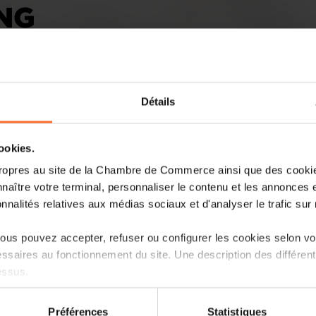
NG
Détails
cookies.
ropres au site de la Chambre de Commerce ainsi que des cookies
L’institut international pour le dével
naître votre terminal, personnaliser le contenu et les annonces 
son classement World Talent Ranking 2
onnalités relatives aux médias sociaux et d'analyser le trafic sur n
troisième position sur 67 pays. Il se dis
d’investissements et d’attractivité. En r
us pouvez accepter, refuser ou configurer les cookies selon vos
niveau de la disponibilité de la main-d
ssaires au fonctionnement du site. Une description des différen
essus.
Lire la suite
on sur le site et certaines fonctionnalités (ex : lecture de vidéos,
Préférences
Statistiques