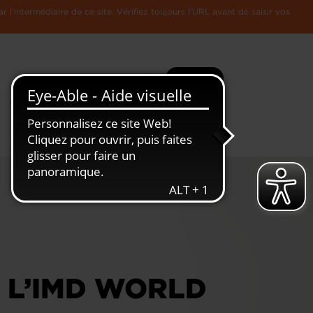
l'intermédiaire de ce site. Vérifiez toujours l'URL avant de saisir vos
Recherche
Plus
Toute
L'Economie
l'information
Luxembourgeoise
 L’IMD WORLD