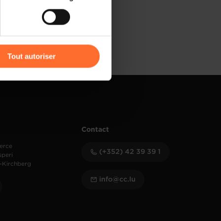
) peuvent être affectées en
r l’icône flottante en bas à
Tout autoriser
amenés à traiter vos données
de protection des données
Contact
erce
(+352) 42 39 39 1
speri
-Kirchberg
info@cc.lu