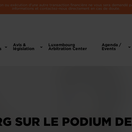
n ou exécution d'une autre transaction financière ne vous sera demandé par 
informations et contactez-nous directement en cas de doute.
Avis &
Luxembourg
Agenda /
s
législation
Arbitration Center
Events
G SUR LE PODIUM DE