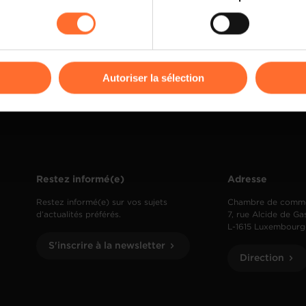
rences de lecture vidéo, personnalisation de l’affichage du site
kies ou des cookies non nécessaires.
odifier ou retirer votre consentement à tout moment en cliquant su
Autoriser la sélection
ions sur la manière dont nous utilisons lescookies et sommes 
onsulter notre
Charte d’usage des cookies
et notre
Politique 
Restez informé(e)
Adresse
Restez informé(e) sur vos sujets
Chambre de comm
d’actualités préférés.
7, rue Alcide de Ga
L-1615 Luxembourg
S'inscrire à la newsletter
Direction