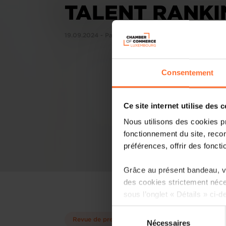
TALENT RANKI
19.09.2024 - PaperJam Newsletter
Consentement
Ce site internet utilise des 
Nous utilisons des cookies p
fonctionnement du site, recon
préférences, offrir des foncti
Grâce au présent bandeau, vo
des cookies strictement néce
sous l’onglet « Détails » ci-d
Sélection
Il est précisé que la navigati
Revue de presse
Nécessaires
du