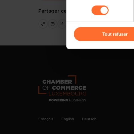
sociaux, sauvegarde des préfé
consentement
cas de refus de tous les coo
Partager cet article
Vous avez la possibilité de m
gauche de chaque page.
Tout refuser
Pour de plus amples informat
personnelles, vous pouvez c
personnelles
.
Français
English
Deutsch