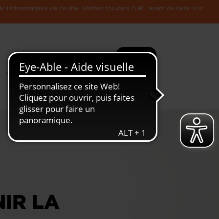
l'intermédiaire de ce site. Vérifiez toujours l'URL avant de saisir vos
Recherche
Plus
Toute
L'Economie
l'information
Luxembourgeoise
NIR LA