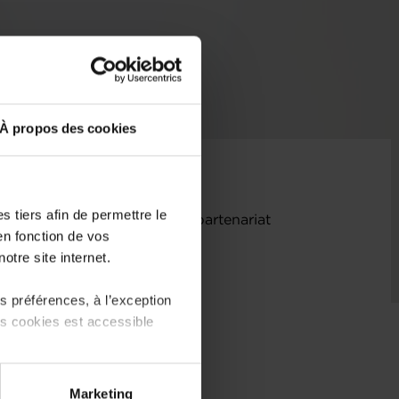
À propos des cookies
 tiers afin de permettre le
Chambre des Métiers et en partenariat
en fonction de vos
uide les entreprise vers le
otre site internet.
 préférences, à l’exception
ts cookies est accessible
 partage sur les réseaux
Marketing