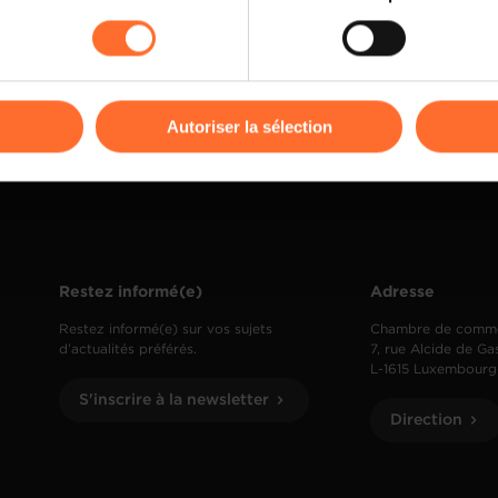
rences de lecture vidéo, personnalisation de l’affichage du site
kies ou des cookies non nécessaires.
odifier ou retirer votre consentement à tout moment en cliquant su
Autoriser la sélection
ions sur la manière dont nous utilisons lescookies et sommes 
onsulter notre
Charte d’usage des cookies
et notre
Politique 
Restez informé(e)
Adresse
Restez informé(e) sur vos sujets
Chambre de comm
d’actualités préférés.
7, rue Alcide de Ga
L-1615 Luxembourg
S'inscrire à la newsletter
Direction