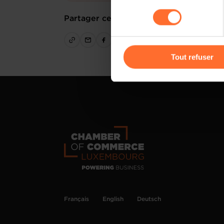
sociaux, sauvegarde des préfé
consentement
cas de refus de tous les coo
Partager cet article
Vous avez la possibilité de m
gauche de chaque page.
Tout refuser
Pour de plus amples informat
personnelles, vous pouvez c
personnelles
.
Français
English
Deutsch