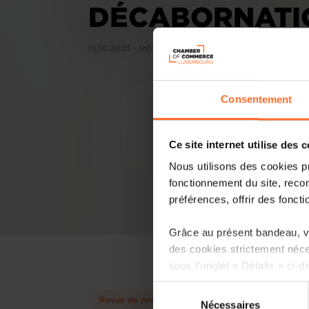
DÉCABORNATIO
15.10.2023 - InfoGreen Luxembourg
Consentement
Ce site internet utilise des 
Nous utilisons des cookies p
fonctionnement du site, recon
préférences, offrir des foncti
Grâce au présent bandeau, vo
des cookies strictement néce
sous l’onglet « Détails » ci-d
Sélection
Il est précisé que la navigati
Revue de presse
Nécessaires
du