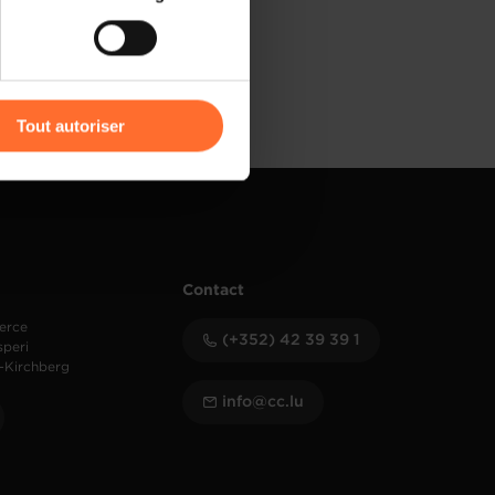
) peuvent être affectées en
r l’icône flottante en bas à
Tout autoriser
amenés à traiter vos données
de protection des données
Contact
erce
(+352) 42 39 39 1
speri
-Kirchberg
info@cc.lu