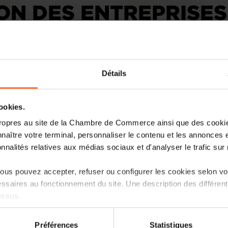
N DES ENTREPRISES
Détails
cookies.
ropres au site de la Chambre de Commerce ainsi que des cookies
Portée par la Chambre de Commerce, la 
naître votre terminal, personnaliser le contenu et les annonces 
avec l'INDR, al House of Sustainability g
onnalités relatives aux médias sociaux et d'analyser le trafic sur n
développement durable.
us pouvez accepter, refuser ou configurer les cookies selon vos
Lire la suite
ssaires au fonctionnement du site. Une description des différen
essus.
on sur le site et certaines fonctionnalités (ex : lecture de vidéos,
Préférences
Statistiques