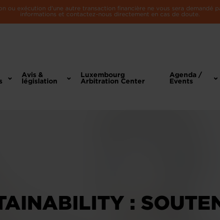
n ou exécution d'une autre transaction financière ne vous sera demandé par 
informations et contactez-nous directement en cas de doute.
Avis &
Luxembourg
Agenda /
s
législation
Arbitration Center
Events
AINABILITY : SOUTE