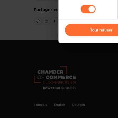
sociaux, sauvegarde des préfé
consentement
cas de refus de tous les coo
Partager cet article
Vous avez la possibilité de m
gauche de chaque page.
Tout refuser
Pour de plus amples informat
personnelles, vous pouvez c
personnelles
.
Français
English
Deutsch