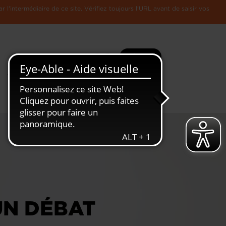
l'intermédiaire de ce site. Vérifiez toujours l'URL avant de saisir vos
Recherche
Plus
Toute
L'Economie
l'information
Luxembourgeoise
UN DÉBAT