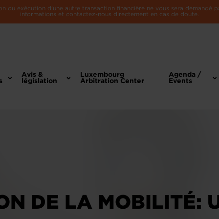
n ou exécution d'une autre transaction financière ne vous sera demandé par 
informations et contactez-nous directement en cas de doute.
Avis &
Luxembourg
Agenda /
s
législation
Arbitration Center
Events
N DE LA MOBILITÉ: 