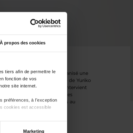
À propos des cookies
 tiers afin de permettre le
mmerce du Luxembourg a organisé une
en fonction de vos
tes d'entreprise, en présence de Yuriko
otre site internet.
aux Publics. Cette initiative intervient
ncer en 2025 sa réforme sur les
 préférences, à l’exception
es véhicules 100 % électriques au
ts cookies est accessible
 partage sur les réseaux
Marketing