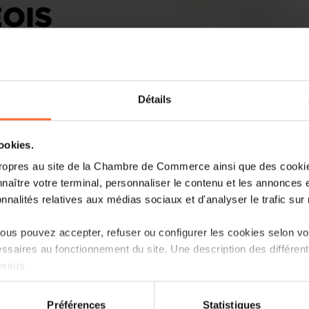
OIS
Détails
cookies.
ropres au site de la Chambre de Commerce ainsi que des cookies
Le 20 mars dernier, la Chambre de Co
naître votre terminal, personnaliser le contenu et les annonces 
conférence sur la décarbonation des flot
onnalités relatives aux médias sociaux et d'analyser le trafic sur n
Bakes, Ministre de la Mobilité et des Trav
alors que le gouvernement prévoit de la
us pouvez accepter, refuser ou configurer les cookies selon vos
avantages en nature, mettant en avant l
ssaires au fonctionnement du site. Une description des différen
détriment des autres solutions.
essus.
Lire la suite
on sur le site et certaines fonctionnalités (ex : lecture de vidéos,
Préférences
Statistiques