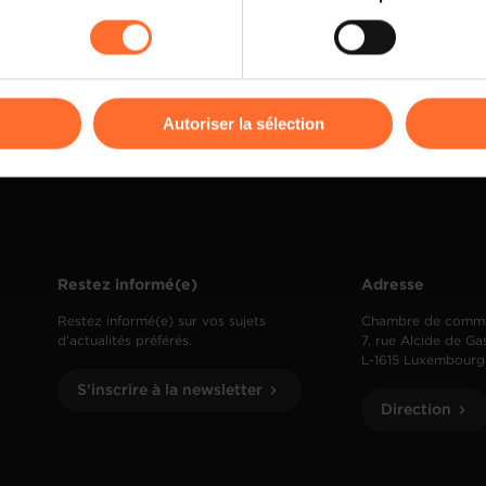
rences de lecture vidéo, personnalisation de l’affichage du site
kies ou des cookies non nécessaires.
odifier ou retirer votre consentement à tout moment en cliquant su
Autoriser la sélection
ions sur la manière dont nous utilisons lescookies et sommes 
onsulter notre
Charte d’usage des cookies
et notre
Politique 
Restez informé(e)
Adresse
Restez informé(e) sur vos sujets
Chambre de comm
d’actualités préférés.
7, rue Alcide de Ga
L-1615 Luxembourg
S'inscrire à la newsletter
Direction