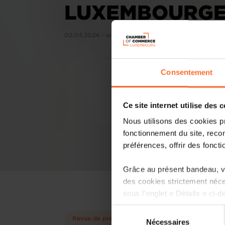
LUXEMBOURGE
02.04.2024 - wort.lu
Consentement
Ce site internet utilise des 
Nous utilisons des cookies p
fonctionnement du site, recon
préférences, offrir des foncti
Grâce au présent bandeau, vo
des cookies strictement néce
sous l’onglet « Détails » ci-d
Sélection
Il est précisé que la navigati
Revue de presse
Nécessaires
du