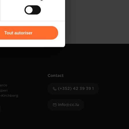
) peuvent être affectées en
r l’icône flottante en bas à
Tout autoriser
amenés à traiter vos données
de protection des données
Contact
erce
(+352) 42 39 39 1
speri
-Kirchberg
info@cc.lu