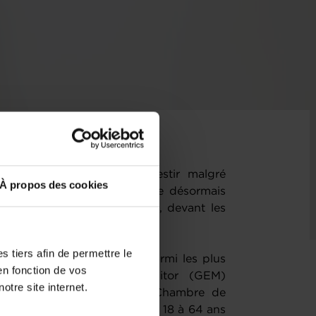
tinuent de créer et d’investir malgré
À propos des cookies
 au financement qui s’impose désormais
ment des jeunes entreprises, devant les
’implantation.
 tiers afin de permettre le
activité entrepreneuriale parmi les plus
en fonction de vos
bal Entrepreneurship Monitor (GEM)
otre site internet.
 juillet par le Statec, la Chambre de
, 9,4% des résidents âgés de 18 à 64 ans