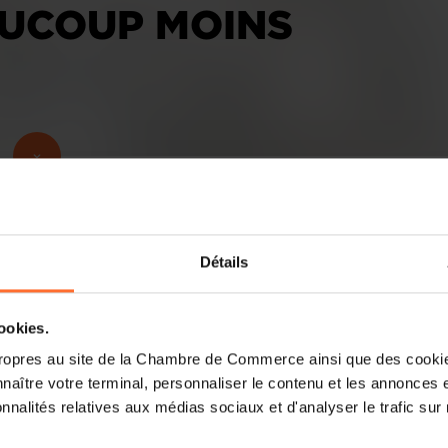
UCOUP MOINS
Les entrepreneurs luxembourgeois con
Détails
l’environnement incertain et un accès
comme le principal frein au développe
difficultés de recrutement et les coûts d
cookies.
ropres au site de la Chambre de Commerce ainsi que des cookies
Le Luxembourg continue d’afficher une 
naître votre terminal, personnaliser le contenu et les annonces 
dynamiques d’Europe. Selon le Glo
onnalités relatives aux médias sociaux et d'analyser le trafic sur n
Luxembourg 2025/2026, présenté ce 2
commerce et le ministère de l’Économie