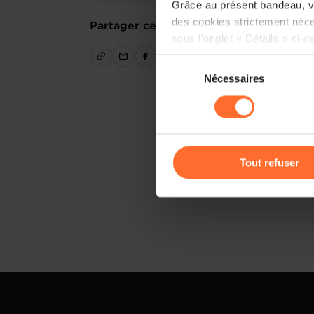
Grâce au présent bandeau, vo
des cookies strictement néce
Partager cet article
sous l’onglet « Détails » ci-d
Sélection
Il est précisé que la navigati
Nécessaires
du
sociaux, sauvegarde des préfé
consentement
cas de refus de tous les coo
Vous avez la possibilité de m
gauche de chaque page.
Tout refuser
Pour de plus amples informat
personnelles, vous pouvez c
personnelles
.