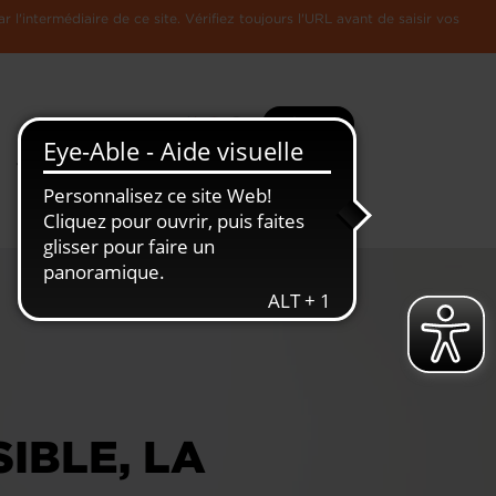
l'intermédiaire de ce site. Vérifiez toujours l'URL avant de saisir vos
Recherche
Plus
Toute
L'Economie
l'information
Luxembourgeoise
IBLE, LA