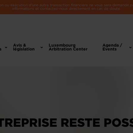
n ou exécution d'une autre transaction financière ne vous sera demandé par 
informations et contactez-nous directement en cas de doute.
Avis &
Luxembourg
Agenda /
s
législation
Arbitration Center
Events
REPRISE RESTE POSS