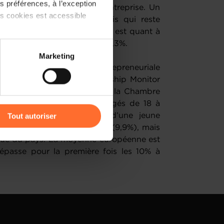
 préférences, à l’exception
éveloppement d’une jeune entreprise. Un
ts cookies est accessible
observé en 2024 (9,9%), mais qui reste
ays. La moyenne européenne est quant à
 la première fois les 10% à 10,3%.
 partage sur les réseaux
Marketing
) peuvent être affectées en
’afficher une activité entrepreneuriale
elon le Global Entrepreneurship Monitor
ce 2 juillet par le Statec, la Chambre
r l’icône flottante en bas à
nomie, 9,4% des résidents âgés de 18 à
Tout autoriser
ion ou le développement d’une jeune
eur à celui observé en 2024 (9,9%), mais
amenés à traiter vos données
ique du pays. La moyenne européenne est
de protection des données
dépasse pour la première fois les 10% à