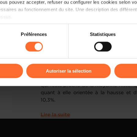
us pouvez accepter, refuser ou configurer les cookies selon vos
sont engagés dans la création ou le d
ssaires au fonctionnement du site. Une description des différen
niveau légèrement inférieur à celui 
essus.
proche de la moyenne historique du p
elle orientée à la hausse et dépasse pour
on sur le site et certaines fonctionnalités (ex : lecture de vidéos,
Préférences
Statistiques
rences de lecture vidéo, personnalisation de l’affichage du site
Lire la suiteLe Luxembourg continue d
kies ou des cookies non nécessaires.
parmi les plus dynamiques d’Europe. S
(GEM) Luxembourg 2025/2026, présenté 
odifier ou retirer votre consentement à tout moment en cliquant su
de commerce et le ministère de l’Éco
Autoriser la sélection
64 ans sont engagés dans la créat
entreprise. Un niveau légèrement inféri
ions sur la manière dont nous utilisons lescookies et sommes 
qui reste proche de la moyenne histor
onsulter notre
Charte d’usage des cookies
et notre
Politique 
quant à elle orientée à la hausse et 
10,3%.
Lire la suite