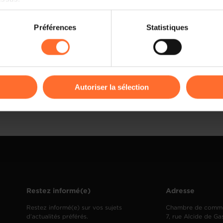
on sur le site et certaines fonctionnalités (ex : lecture de vidéos,
Préférences
Statistiques
rences de lecture vidéo, personnalisation de l’affichage du site
kies ou des cookies non nécessaires.
odifier ou retirer votre consentement à tout moment en cliquant su
Autoriser la sélection
ions sur la manière dont nous utilisons lescookies et sommes 
onsulter notre
Charte d’usage des cookies
et notre
Politique 
Restez informé(e)
Adresse
Restez informé(e) sur vos sujets
Chambre de comm
d’actualités préférés.
7, rue Alcide de Ga