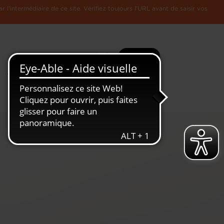
l'intermédiaire de ce site. Vérifiez toujours l'URL avant de saisir vos
Recherche
Plus
Toute
L'Economie
l'information
Luxembourgeoise