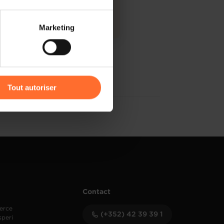
 partage sur les réseaux
Marketing
) peuvent être affectées en
PDF, 4.0 Mo
r l’icône flottante en bas à
Tout autoriser
amenés à traiter vos données
de protection des données
Contact
erce
(+352) 42 39 39 1
speri