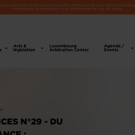
n ou exécution d'une autre transaction financière ne vous sera demandé par 
informations et contactez-nous directement en cas de doute.
Avis &
Luxembourg
Agenda /
s
législation
Arbitration Center
Events
ie
CES N°29 - DU
ANCE :