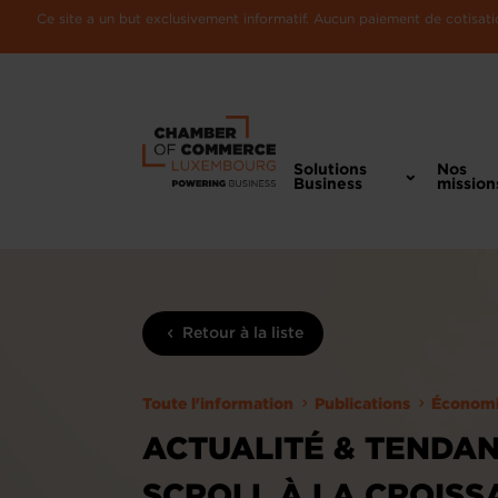
Ce site a un but exclusivement informatif. Aucun paiement de cotisatio
Solutions
Nos
Business
mission
Retour à la liste
Toute l'information
Publications
Économ
ACTUALITÉ & TENDAN
SCROLL À LA CROISS