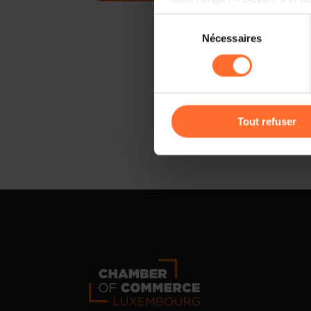
Sélection
Il est précisé que la navigati
Nécessaires
du
sociaux, sauvegarde des préfé
consentement
cas de refus de tous les coo
Vous avez la possibilité de m
gauche de chaque page.
Tout refuser
Pour de plus amples informat
personnelles, vous pouvez c
personnelles
.