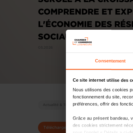
COMPRENDRE ET EXP
L'ÉCONOMIE DES RÉ
SOCIAUX AU LUXEM
05.2026
Consentement
Ce site internet utilise des 
Nous utilisons des cookies p
fonctionnement du site, recon
préférences, offrir des foncti
Actualité & Tendances
Grâce au présent bandeau, vo
des cookies strictement néce
Télécharger
Commander version 
sous l’onglet « Détails » ci-d