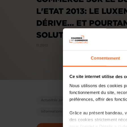
L'ETAT 2013: LE LUX
DÉRIVE... ET POURTA
SOLUTIONS EXISTENT
11.2012
Consentement
Ce site internet utilise des 
Nous utilisons des cookies p
fonctionnement du site, recon
préférences, offrir des foncti
Actualités juridiques
Chroniques juridiques
Informations économiques sur le GDL
Grâce au présent bandeau, vo
des cookies strictement néce
sous l’onglet « Détails » ci-d