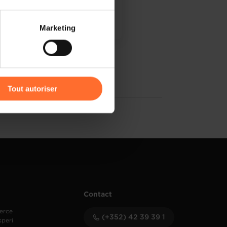
 partage sur les réseaux
Marketing
) peuvent être affectées en
PDF, 2.7 Mo
r l’icône flottante en bas à
Tout autoriser
amenés à traiter vos données
de protection des données
Contact
erce
(+352) 42 39 39 1
speri