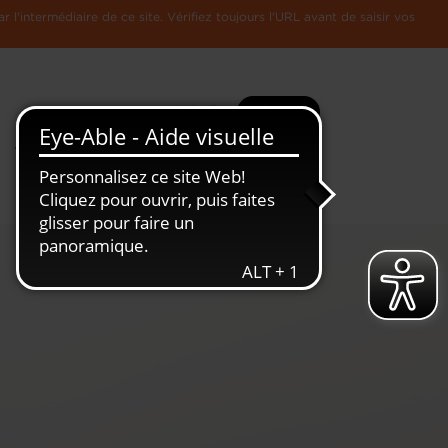
l'intermédiaire de ce site. Vérifiez toujours l'URL avant de saisir vos
Recherche
Plus
Toute
L'Economie
l'information
Luxembourgeoise