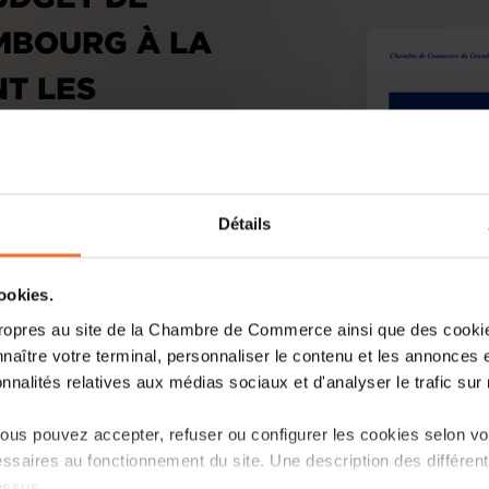
EMBOURG À LA
NT LES
!
Détails
cookies.
ropres au site de la Chambre de Commerce ainsi que des cookies
naître votre terminal, personnaliser le contenu et les annonces 
onnalités relatives aux médias sociaux et d'analyser le trafic sur n
us pouvez accepter, refuser ou configurer les cookies selon vos
ssaires au fonctionnement du site. Une description des différen
essus.