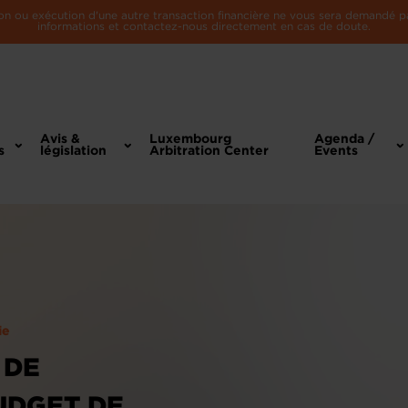
n ou exécution d'une autre transaction financière ne vous sera demandé par 
informations et contactez-nous directement en cas de doute.
Avis &
Luxembourg
Agenda /
s
législation
Arbitration Center
Events
ie
 DE
UDGET DE