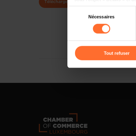
Télécharger
Sélection
Il est précisé que la navigati
Nécessaires
du
sociaux, sauvegarde des préfé
consentement
cas de refus de tous les coo
Vous avez la possibilité de m
gauche de chaque page.
Tout refuser
Pour de plus amples informat
personnelles, vous pouvez c
personnelles
.