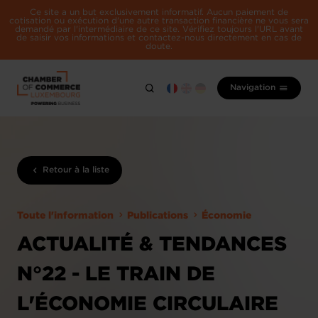
Ce site a un but exclusivement informatif. Aucun paiement de
cotisation ou exécution d'une autre transaction financière ne vous sera
demandé par l'intermédiaire de ce site. Vérifiez toujours l'URL avant
de saisir vos informations et contactez-nous directement en cas de
doute.
Navigation
Retour à la liste
Toute l'information
Publications
Économie
ACTUALITÉ & TENDANCES
N°22 - LE TRAIN DE
L'ÉCONOMIE CIRCULAIRE