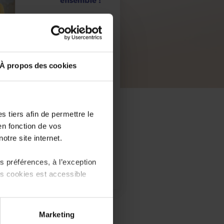
À propos des cookies
 tiers afin de permettre le
en fonction de vos
otre site internet.
 préférences, à l’exception
ts cookies est accessible
PDF, 1.4 Mo
 partage sur les réseaux
Marketing
) peuvent être affectées en