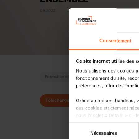
09.2022
Consentement
Ce site internet utilise des 
Nous utilisons des cookies p
Formation et Education
fonctionnement du site, recon
préférences, offrir des foncti
Grâce au présent bandeau, vo
Télécharger
Commander version 
des cookies strictement néce
sous l’onglet « Détails » ci-d
Sélection
Il est précisé que la navigati
Nécessaires
du
sociaux, sauvegarde des préfé