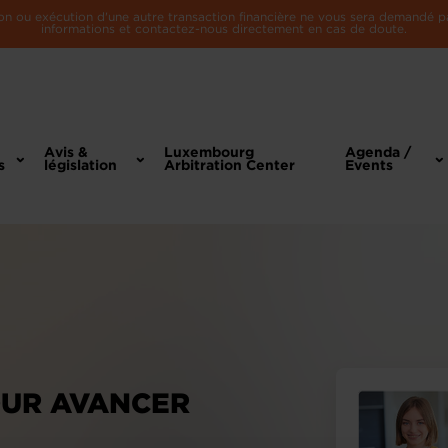
n ou exécution d'une autre transaction financière ne vous sera demandé par 
informations et contactez-nous directement en cas de doute.
Avis &
Luxembourg
Agenda /
s
législation
Arbitration Center
Events
OUR AVANCER