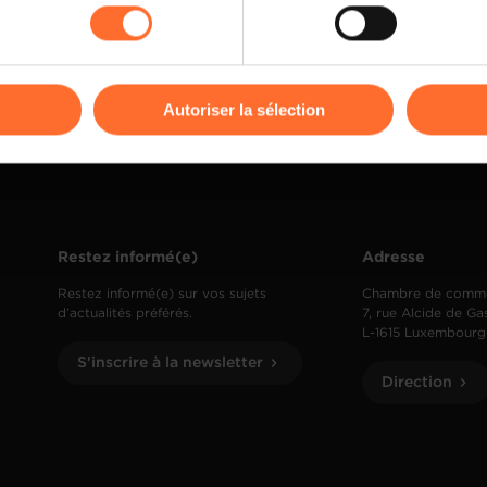
kies ou des cookies non nécessaires.
odifier ou retirer votre consentement à tout moment en cliquant su
Autoriser la sélection
ions sur la manière dont nous utilisons lescookies et sommes 
onsulter notre
Charte d’usage des cookies
et notre
Politique 
Restez informé(e)
Adresse
Restez informé(e) sur vos sujets
Chambre de comm
d’actualités préférés.
7, rue Alcide de Ga
L-1615 Luxembourg
S'inscrire à la newsletter
Direction