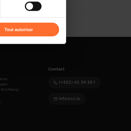
r l’icône flottante en bas à
Tout autoriser
amenés à traiter vos données
de protection des données
Contact
erce
(+352) 42 39 39 1
speri
-Kirchberg
info@cc.lu