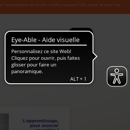
l'intermédiaire de ce site. Vérifiez toujours l'URL avant de saisir vos
Recherche
Plus
Toute
L'Economie
l'information
Luxembourgeoise