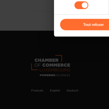
consentement
cas de refus de tous les coo
Vous avez la possibilité de m
gauche de chaque page.
Tout refuser
Pour de plus amples informat
personnelles, vous pouvez c
personnelles
.
Français
English
Deutsch