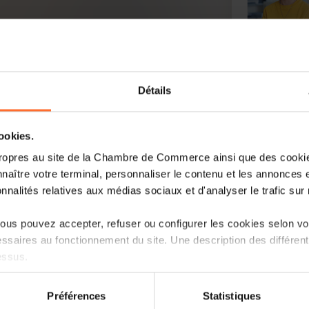
Détails
cookies.
ropres au site de la Chambre de Commerce ainsi que des cookies
naître votre terminal, personnaliser le contenu et les annonces 
onnalités relatives aux médias sociaux et d'analyser le trafic sur n
us pouvez accepter, refuser ou configurer les cookies selon vos
imprimée
ssaires au fonctionnement du site. Une description des différen
essus.
on sur le site et certaines fonctionnalités (ex : lecture de vidéos,
Préférences
Statistiques
rences de lecture vidéo, personnalisation de l’affichage du site