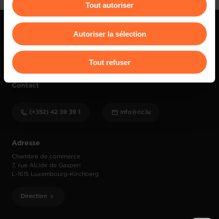
Tout autoriser
Vous avez la possibilité de modifier ou retirer votre
consentement à tout moment en cliquant sur l’icône
Autoriser la sélection
flottante en bas à gauche de chaque page.
Pour de plus amples informations sur la manière dont
Tout refuser
nous utilisons lescookies et sommes amenés à traiter
vos données personnelles, vous pouvez consulter notre
Contact
Charte d’usage des cookies
et notre
Politique de
protection des données personnelles
.
(+352) 42 39 39 1
info@cc.lu
Adresse
Chambre de commerce
7, rue Alcide de Gasperi
L-1615 Luxembourg-Kirchberg
Direction