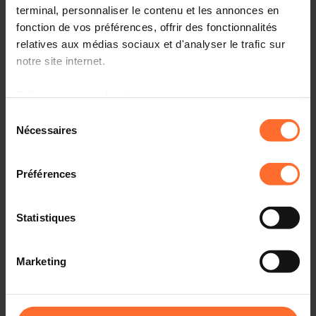
terminal, personnaliser le contenu et les annonces en
fonction de vos préférences, offrir des fonctionnalités
Développement d'entreprises
Guides pratiques
relatives aux médias sociaux et d'analyser le trafic sur
notre site internet.
Guide pratique édité par la Chambre de Commerce pour
accompagner les entreprises dans leur développement
Grâce au présent bandeau, vous pouvez accepter,
grâce à des outils de mesure de performance et d’aide à
refuser ou configurer les cookies selon vos préférences,
Sélection
la décision stratégique, la présentation des aides
à l’exception des cookies strictement nécessaires au
Nécessaires
disponibles, des témoignages, des contacts utiles etc.
du
fonctionnement du site. Une description des différents
consentement
cookies est accessible sous l’onglet « Détails » ci-
FR , EN
Préférences
dessus.
Télécharger
Il est précisé que la navigation sur le site et certaines
Statistiques
fonctionnalités (ex : lecture de vidéos, partage sur les
Commander version imprimée
réseaux sociaux, sauvegarde des préférences de lecture
Marketing
vidéo, personnalisation de l’affichage du site) peuvent
être affectées en cas de refus de tous les cookies ou des
cookies non nécessaires.