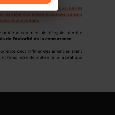
amenés à traiter vos données
geois la
directive (UE) 2019/633 sur les
de protection des données
 les relations interentreprises au sein
cole et alimentaire
.
e pratique commerciale déloyale interdite
ès de l’Autorité de la concurrence
.
ncurrence peut infliger des amendes allant
t l’enjoindre de mettre fin à la pratique