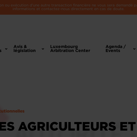
n ou exécution d'une autre transaction financière ne vous sera demandé par 
informations et contactez-nous directement en cas de doute.
Avis &
Luxembourg
Agenda /
s
législation
Arbitration Center
Events
tutionnelles
ES AGRICULTEURS ET