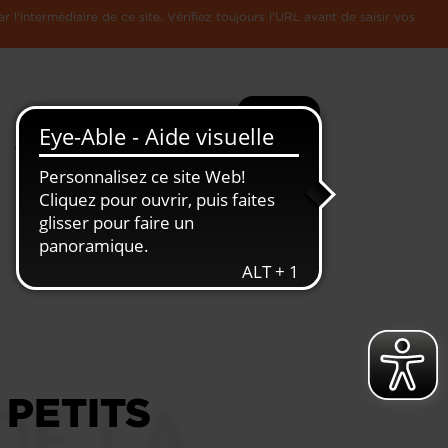
l'intermédiaire de ce site. Vérifiez toujours l'URL avant de saisir vos
Recherche
Plus
Toute
L'Economie
l'information
Luxembourgeoise
 PETITS