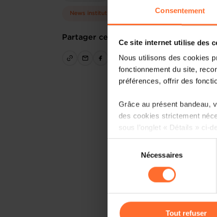
Consentement
News institutionnelles
Partager cet article
Ce site internet utilise des 
Nous utilisons des cookies p
fonctionnement du site, recon
préférences, offrir des foncti
Grâce au présent bandeau, vo
des cookies strictement néce
sous l’onglet « Détails » ci-d
Sélection
Il est précisé que la navigati
Nécessaires
du
sociaux, sauvegarde des préfé
consentement
cas de refus de tous les coo
Vous avez la possibilité de m
gauche de chaque page.
Tout refuser