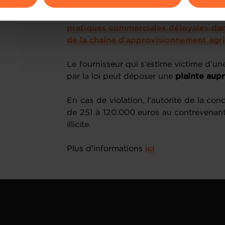
ions sur la manière dont nous utilisons lescookies et sommes 
Cette loi transpose en droit luxembour
onsulter notre
Charte d’usage des cookies
et notre
Politique 
pratiques commerciales déloyales dans
de la chaîne d'approvisionnement agri
Le fournisseur qui s’estime victime d’un
par la loi peut déposer une
plainte aupr
En cas de violation, l’autorité de la co
de 251 à 120.000 euros au contrevenant e
illicite.
Plus d'informations
ici