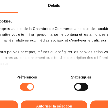
Détails
cookies.
ropres au site de la Chambre de Commerce ainsi que des cookies
naître votre terminal, personnaliser le contenu et les annonces 
onnalités relatives aux médias sociaux et d'analyser le trafic sur n
Certains grands opérateurs de la ch
us pouvez accepter, refuser ou configurer les cookies selon vos
alimentaire qui disposent d’un gra
ssaires au fonctionnement du site. Une description des différen
fournisseurs pourraient être tentés d’
essus.
pratiques commerciales déloyales.
on sur le site et certaines fonctionnalités (ex : lecture de vidéos,
Pour mieux protéger les agriculteurs et
Préférences
Statistiques
rences de lecture vidéo, personnalisation de l’affichage du site
2021 sur les relations entre e
kies ou des cookies non nécessaires.
d’approvisionnement agricole et al
commerciales déloyales entre fournisseu
odifier ou retirer votre consentement à tout moment en cliquant su
alimentaires et énumère certaines prat
sur accord préalable clair.
Autoriser la sélection