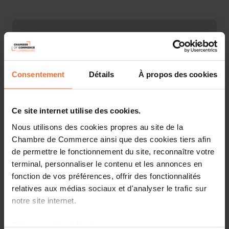
Consentement
Détails
À propos des cookies
Ce site internet utilise des cookies.
Nous utilisons des cookies propres au site de la
Chambre de Commerce ainsi que des cookies tiers afin
de permettre le fonctionnement du site, reconnaître votre
Meeting of the Chamber of Commerce and Industry of
Switzerland (CCIS) with Eurochambres, the association
terminal, personnaliser le contenu et les annonces en
of European Chambers of Commerce and Industry, in
fonction de vos préférences, offrir des fonctionnalités
Zurich At a working meeting today, representatives of
relatives aux médias sociaux et d'analyser le trafic sur
Eurochambres, the Zurich Chamber of Commerce and
notre site internet.
economiesuisse emphasised the enormous economic
importance of Switzerland's bilateral relationship with
Grâce au présent bandeau, vous pouvez accepter,