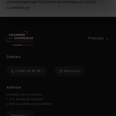
Communiqué par le Conseil économique et social
Charte d’usage des cookies
et notre
Politique de
Luxembourg
protection des données personnelles
.
Contact
(+352) 42 39 39 1
info@cc.lu
Adresse
Chambre de commerce
7, rue Alcide de Gasperi
L-1615 Luxembourg-Kirchberg
Direction