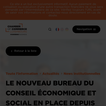
Ce site a un but exclusivement informatif. Aucun paiement de
cotisation ou exécution d'une autre transaction financière ne vous sera
demandé par l'intermédiaire de ce site. Vérifiez toujours l'URL avant
de saisir vos informations et contactez-nous directement en cas de
doute.
Navigation
Retour à la liste
Toute l'information
Actualités
News institutionnelles
LE NOUVEAU BUREAU DU
CONSEIL ÉCONOMIQUE ET
SOCIAL EN PLACE DEPUIS