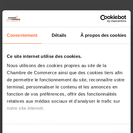
Consentement
Détails
À propos des cookies
Ce site internet utilise des cookies.
Nous utilisons des cookies propres au site de la
Chambre de Commerce ainsi que des cookies tiers afin
de permettre le fonctionnement du site, reconnaître votre
terminal, personnaliser le contenu et les annonces en
fonction de vos préférences, offrir des fonctionnalités
relatives aux médias sociaux et d'analyser le trafic sur
notre site internet.
Depuis le 1er mars 2023, le Conseil économique et social
Grâce au présent bandeau, vous pouvez accepter,
de Luxembourg (CES) s’est, selon le principe de la
refuser ou configurer les cookies selon vos préférences,
rotation biannuelle, doté d’un nouveau Bureau, composé
Sélection