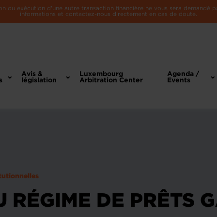
n ou exécution d'une autre transaction financière ne vous sera demandé par 
informations et contactez-nous directement en cas de doute.
Avis &
Luxembourg
Agenda /
s
législation
Arbitration Center
Events
tutionnelles
 RÉGIME DE PRÊTS G