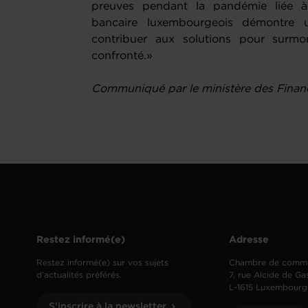
preuves pendant la pandémie liée à 
bancaire luxembourgeois démontre
contribuer aux solutions pour surmon
confronté.»
Communiqué par le ministère des Finan
Restez informé(e)
Adresse
Restez informé(e) sur vos sujets
Chambre de comm
d’actualités préférés.
7, rue Alcide de Ga
L-1615 Luxembourg
S'inscrire à la newsletter