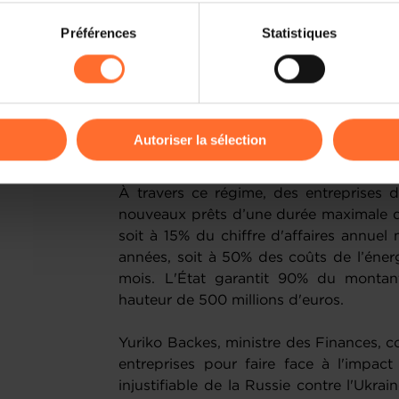
Ce régime a été annoncé à l'issue d
on sur le site et certaines fonctionnalités (ex : lecture de vidéos,
Préférences
Statistiques
tripartite de mars 2022 dans le cadre du
rences de lecture vidéo, personnalisation de l’affichage du site
besoins en liquidités des entreprises t
kies ou des cookies non nécessaires.
en Ukraine, en particulier la hausse sub
et de l'énergie en s’assurant que les ba
odifier ou retirer votre consentement à tout moment en cliquant su
l'économie réelle. Le régime est calqué 
Autoriser la sélection
lors de la crise COVID-19.
ions sur la manière dont nous utilisons lescookies et sommes 
À travers ce régime, des entreprises d
onsulter notre
Charte d’usage des cookies
et notre
Politique 
nouveaux prêts d’une durée maximale de
soit à 15% du chiffre d'affaires annuel 
années, soit à 50% des coûts de l’énerg
mois. L'État garantit 90% du montan
hauteur de 500 millions d'euros.
Yuriko Backes, ministre des Finances, 
entreprises pour faire face à l'impact
injustifiable de la Russie contre l'Ukrai