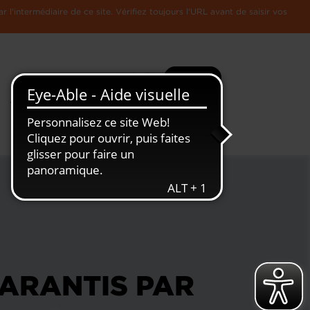
l'intermédiaire de ce site. Vérifiez toujours l'URL avant de saisir vos
Recherche
Plus
Toute
L'Economie
l'information
Luxembourgeoise
ARANTIS PAR