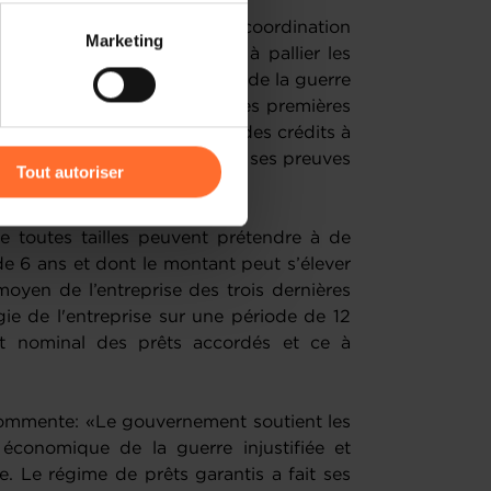
es réunions du Comité de coordination
 partage sur les réseaux
Marketing
 «Solidaritéitspak». Il vise à pallier les
) peuvent être affectées en
ouchées par les conséquences de la guerre
stantielle des prix des matières premières
nques continuent à accorder des crédits à
r l’icône flottante en bas à
sur un modèle qui a déjà fait ses preuves
Tout autoriser
amenés à traiter vos données
e toutes tailles peuvent prétendre à de
de protection des données
 6 ans et dont le montant peut s’élever
moyen de l’entreprise des trois dernières
ie de l'entreprise sur une période de 12
t nominal des prêts accordés et ce à
commente: «Le gouvernement soutient les
 économique de la guerre injustifiée et
ne. Le régime de prêts garantis a fait ses