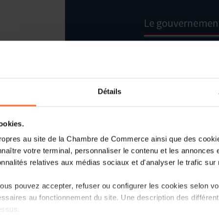
Détails
cookies.
ropres au site de la Chambre de Commerce ainsi que des cookies
Le 27 juillet 2022, la ministre des F
naître votre terminal, personnaliser le contenu et les annonces 
représentants des banques BCEE,
onnalités relatives aux médias sociaux et d'analyser le trafic sur n
Luxembourg, Raiffeisen et ING, en p
l'ABBL, une convention encadrant le rég
us pouvez accepter, refuser ou configurer les cookies selon vos
place par la loi du 15 juillet 2022 en 
ssaires au fonctionnement du site. Une description des différen
le cadre de la guerre en Ukraine.
essus.