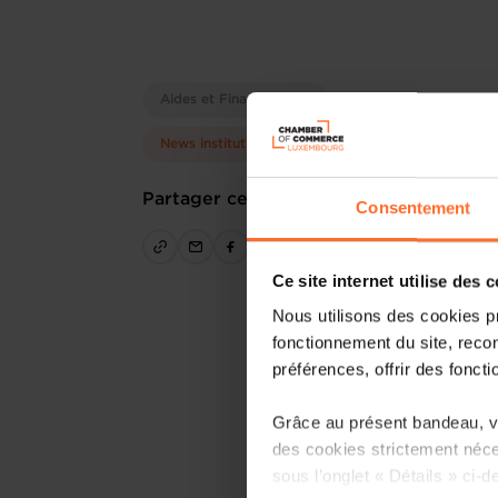
Aides et Financements
News institutionnelles
Partager cet article
Consentement
Ce site internet utilise des 
Nous utilisons des cookies p
fonctionnement du site, recon
préférences, offrir des foncti
Grâce au présent bandeau, vo
des cookies strictement néce
sous l’onglet « Détails » ci-d