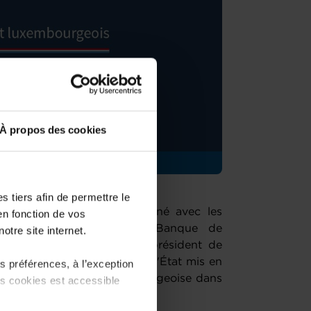
À propos des cookies
 tiers afin de permettre le
inances Yuriko Backes a signé avec les
en fonction de vos
 BIL, BGL BNP Paribas, Banque de
otre site internet.
résence de Guy Hoffmann, président de
ime des prêts garantis par l'État mis en
 préférences, à l’exception
faveur de l'économie luxembourgeoise dans
ts cookies est accessible