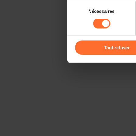
Sélection
Il est précisé que la navigati
Nécessaires
du
sociaux, sauvegarde des préfé
consentement
cas de refus de tous les coo
Vous avez la possibilité de m
gauche de chaque page.
Tout refuser
Pour de plus amples informat
personnelles, vous pouvez c
personnelles
.