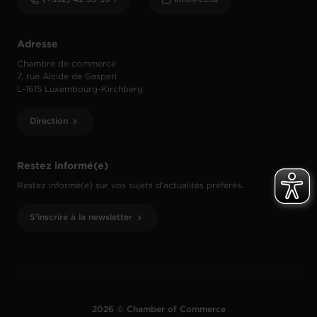
Adresse
Chambre de commerce
7, rue Alcide de Gasperi
L-1615 Luxembourg-Kirchberg
Direction
Restez informé(e)
Restez informé(e) sur vos sujets d’actualités préférés.
S'inscrire à la newsletter
2026 © Chamber of Commerce