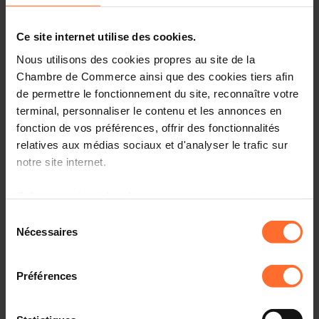
Ce site internet utilise des cookies.
Nous utilisons des cookies propres au site de la
Chambre de Commerce ainsi que des cookies tiers afin
de permettre le fonctionnement du site, reconnaître votre
terminal, personnaliser le contenu et les annonces en
fonction de vos préférences, offrir des fonctionnalités
relatives aux médias sociaux et d'analyser le trafic sur
notre site internet.
Grâce au présent bandeau, vous pouvez accepter,
L'Observatoire de la formation, pôle d'activité de
refuser ou configurer les cookies selon vos préférences,
Sélection
l'Institut national pour le développement de la formation
à l’exception des cookies strictement nécessaires au
Nécessaires
du
professionnelle continue (INFPC) réalise une enquête qui
fonctionnement du site. Une description des différents
consentement
vise à mieux comprendre la manière dont la formation
cookies est accessible sous l’onglet « Détails » ci-
est mobilisée dans les entreprises de moins de 50
Préférences
dessus.
salariés.
Il est précisé que la navigation sur le site et certaines