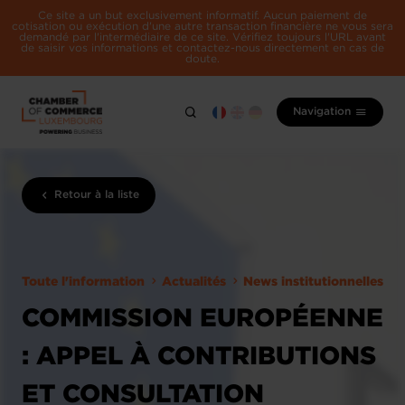
Ce site a un but exclusivement informatif. Aucun paiement de
cotisation ou exécution d'une autre transaction financière ne vous sera
demandé par l'intermédiaire de ce site. Vérifiez toujours l'URL avant
de saisir vos informations et contactez-nous directement en cas de
doute.
Navigation
Retour à la liste
Toute l'information
Actualités
News institutionnelles
COMMISSION EUROPÉENNE
: APPEL À CONTRIBUTIONS
ET CONSULTATION