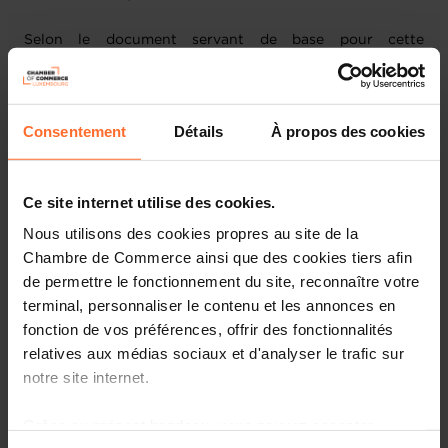
Selon le document servant de base pour cette
consultation, certains intermédiaires fournissant des
services de conseil fiscal (ci-après, les « facilitateurs »)
peuvent concevoir, commercialiser et/ou mettre en place,
dans des pays tiers, des structures complexes, faisant
Consentement
Détails
À propos des cookies
généralement intervenir des dispositifs transfrontières
susceptibles de déboucher sur une fraude fiscale ou une
planification fiscale agressive.
Ce site internet utilise des cookies.
Nous utilisons des cookies propres au site de la
La Commission rappelle que ces dernières années,
Chambre de Commerce ainsi que des cookies tiers afin
l’Union a adopté plusieurs mesures pour lutter contre la
de permettre le fonctionnement du site, reconnaître votre
fraude fiscale et la planification fiscale agressive,
terminal, personnaliser le contenu et les annonces en
notamment :
fonction de vos préférences, offrir des fonctionnalités
relatives aux médias sociaux et d'analyser le trafic sur
la directive sur la lutte contre l’évasion fiscale telle
que modifiée (ATAD) ;
notre site internet.
la directive (UE) 2018/822 du Conseil modifiant la
Grâce au présent bandeau, vous pouvez accepter,
directive relative à la coopération administrative
dans le domaine de la fiscalité (directe) (DAC6) ; et