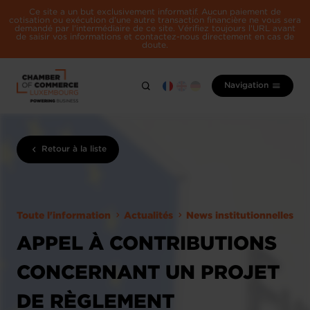
Ce site a un but exclusivement informatif. Aucun paiement de
cotisation ou exécution d'une autre transaction financière ne vous sera
demandé par l'intermédiaire de ce site. Vérifiez toujours l'URL avant
de saisir vos informations et contactez-nous directement en cas de
doute.
Navigation
Retour à la liste
Toute l'information
Actualités
News institutionnelles
APPEL À CONTRIBUTIONS
CONCERNANT UN PROJET
DE RÈGLEMENT