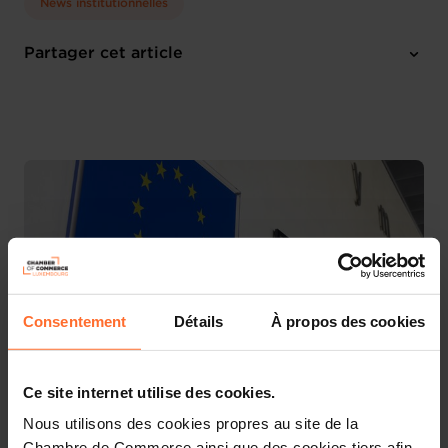
News institutionnelles
Partager cet article
Consentement
Détails
À propos des cookies
Ce site internet utilise des cookies.
La Chambre de Commerce souhaite informer ses
Nous utilisons des cookies propres au site de la
ressortissants d’un appel à contributions récemment
Chambre de Commerce ainsi que des cookies tiers afin