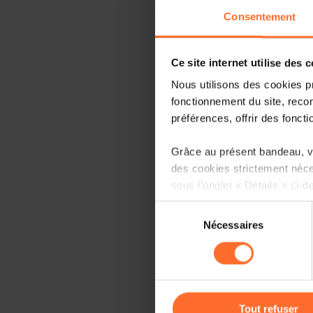
Consentement
Ce site internet utilise des 
Nous utilisons des cookies p
fonctionnement du site, recon
préférences, offrir des foncti
Grâce au présent bandeau, vo
des cookies strictement néce
sous l’onglet « Détails » ci-d
Sélection
Il est précisé que la navigati
Nécessaires
du
sociaux, sauvegarde des préfé
consentement
cas de refus de tous les coo
Vous avez la possibilité de m
gauche de chaque page.
Tout refuser