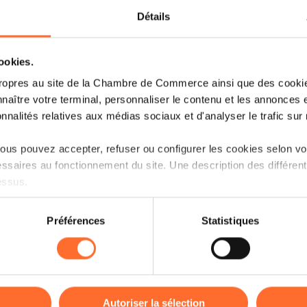
européenne
).
Détails
Outre la prolongation jusqu’en décemb
vertu de l’encadrement temporaire de c
cookies.
crise temporaire vise à encourager des
ropres au site de la Chambre de Commerce ainsi que des cookies
secteurs essentiels à la transition vers
naître votre terminal, personnaliser le contenu et les annonces 
d’accélérer les investissements e
onnalités relatives aux médias sociaux et d'analyser le trafic sur n
production de technologies propr
jusqu’en décembre 2025).
us pouvez accepter, refuser ou configurer les cookies selon vos
ssaires au fonctionnement du site. Une description des différen
Un
Factsheet
visuel et récapitulatif es
essus.
européenne.
on sur le site et certaines fonctionnalités (ex : lecture de vidéos,
D’une part, le nouvel encadrement tempo
Préférences
Statistiques
rences de lecture vidéo, personnalisation de l’affichage du site
nouvelles mesures en faveur d’invest
kies ou des cookies non nécessaires.
stratégiques pour la transition ver
visant à combler le déficit d’investiss
odifier ou retirer votre consentement à tout moment en cliquant su
prévoir des incitations au déploiem
européen.
Sont visés plus particulièreme
Autoriser la sélection