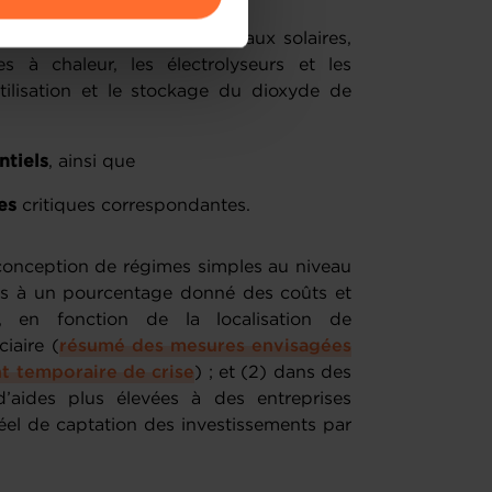
amenés à traiter vos données
 que les batteries, les panneaux solaires,
de protection des données
s à chaleur, les électrolyseurs et les
tilisation et le stockage du dioxyde de
ntiels
, ainsi que
es
critiques correspondantes.
 conception de régimes simples au niveau
ées à un pourcentage donné des coûts et
, en fonction de la localisation de
ciaire (
résumé des mesures envisagées
t temporaire de crise
) ; et (2) dans des
d’aides plus élevées à des entreprises
 réel de captation des investissements par