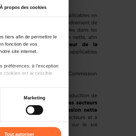
À propos des cookies
re 2023 de mesures déjà applicables en
rise précédent, le nouvel encadrement de
 mesures de soutien nationales dans les
 tiers afin de permettre le
 une économie à zéro émission nette, afin
en fonction de vos
t les financements en faveur de la
otre site internet.
es en Europe
(dispositions applicables
 préférences, à l’exception
ts cookies est accessible
t disponible sur le site de la Commission
 partage sur les réseaux
raire de crise prévoit l’introduction de
Marketing
) peuvent être affectées en
issements accélérés dans les secteurs
s une économie à zéro émission nette
ements productifs dans ces secteurs et à
r l’icône flottante en bas à
ent de ces investissements sur le sol
nt :
Tout autoriser