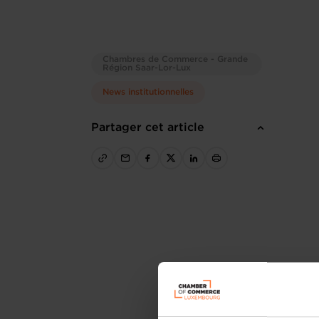
Chambres de Commerce - Grande
Région Saar-Lor-Lux
News institutionnelles
Partager cet article