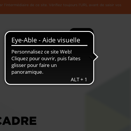
l'intermédiaire de ce site. Vérifiez toujours l'URL avant de saisir vos
Recherche
Plus
Toute
L'Economie
l'information
Luxembourgeoise
 CADRE