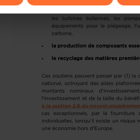
ions sur la manière dont nous utilisons lescookies et sommes 
la production d’équipements
tels
onsulter notre
Charte d’usage des cookies
et notre
Politique 
les turbines éoliennes, les pompe
équipements pour le piégeage, l'u
carbone,
la production de composants esse
le recyclage des matières premièr
Ces soutiens peuvent passer par (1) la
national, octroyant des aides plafonn
montants nominaux d'investissement
l'investissement et de la taille du bénéfi
à la section 2.8 du nouvel encadremen
cas exceptionnels, par la fourniture 
individuelles, lorsqu'il existe un risque
une économie hors d'Europe.