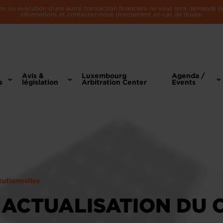
n ou exécution d'une autre transaction financière ne vous sera demandé par 
informations et contactez-nous directement en cas de doute.
Avis &
Luxembourg
Agenda /
s
législation
Arbitration Center
Events
tutionnelles
- ACTUALISATION DU