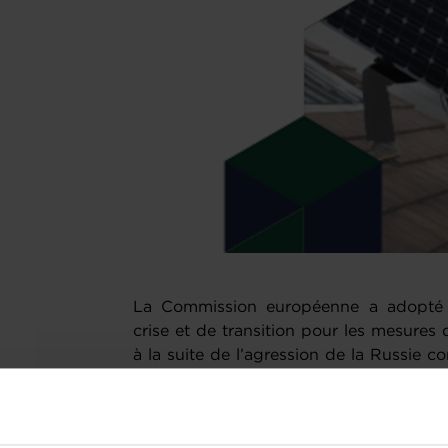
La Commission européenne a adopté 
crise et de transition pour les mesures 
à la suite de l’agression de la Russie co
2023. Il remplace l’encadrement temp
octobre 2022 et sera en vigueur jusqu
dédiée à l’encadrement de crise tem