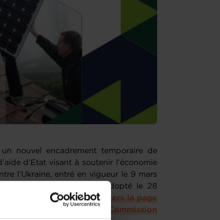
un nouvel encadrement temporaire de
d’aide d’Etat visant à soutenir l’économie
ntre l’Ukraine, entré en vigueur le 9 mars
oraire de crise précédent adopté le 28
’au 31 décembre 2023 (
lien vers la page
poraire sur le site de la Commission