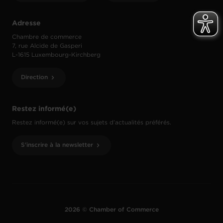
Adresse
Chambre de commerce
7, rue Alcide de Gasperi
L-1615 Luxembourg-Kirchberg
Direction
Restez informé(e)
Restez informé(e) sur vos sujets d’actualités préférés.
S'inscrire à la newsletter
2026 © Chamber of Commerce