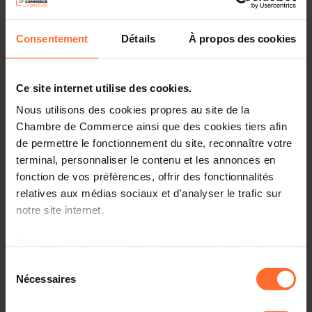
Consentement
Détails
À propos des cookies
Ce site internet utilise des cookies.
Nous utilisons des cookies propres au site de la
Chambre de Commerce ainsi que des cookies tiers afin
de permettre le fonctionnement du site, reconnaître votre
terminal, personnaliser le contenu et les annonces en
fonction de vos préférences, offrir des fonctionnalités
relatives aux médias sociaux et d'analyser le trafic sur
notre site internet.
An entrepreneur like no other: Patrick Kersten is the
Grâce au présent bandeau, vous pouvez accepter,
perfect example of a multi-entrepreneur. From founding
refuser ou configurer les cookies selon vos préférences,
leading platforms like Doctena and AtHome, to
Sélection
à l’exception des cookies strictement nécessaires au
Nécessaires
mentoring prominent startups like Silicon Luxembourg.
du
fonctionnement du site. Une description des différents
His success is not a coincidence, it is based on the
consentement
experiences gained through his many successful projects
cookies est accessible sous l’onglet « Détails » ci-