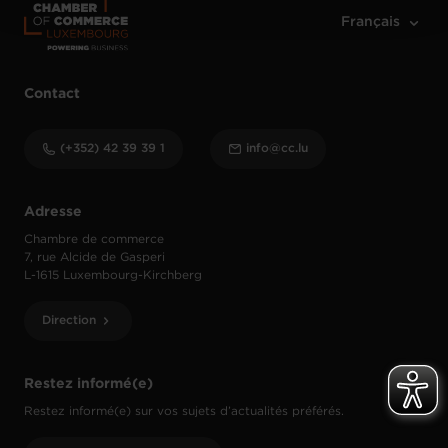
Contact
(+352) 42 39 39 1
info@cc.lu
Adresse
Chambre de commerce
7, rue Alcide de Gasperi
L-1615 Luxembourg-Kirchberg
Direction
Restez informé(e)
Restez informé(e) sur vos sujets d’actualités préférés.