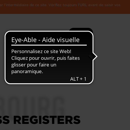
l'intermédiaire de ce site. Vérifiez toujours l'URL avant de saisir vos
Recherche
Plus
Toute
L'Economie
l'information
Luxembourgeoise
S REGISTERS