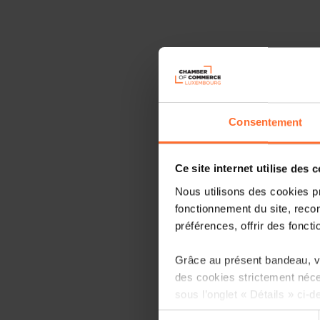
Consentement
Ce site internet utilise des 
Nous utilisons des cookies p
fonctionnement du site, recon
préférences, offrir des foncti
Grâce au présent bandeau, vo
des cookies strictement néce
sous l’onglet « Détails » ci-d
Sélection