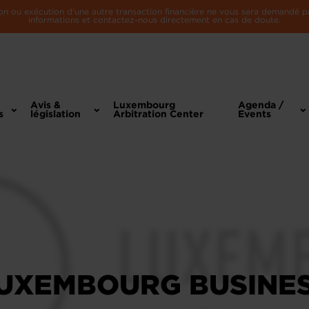
n ou exécution d'une autre transaction financière ne vous sera demandé par 
informations et contactez-nous directement en cas de doute.
Avis &
Luxembourg
Agenda /
s
législation
Arbitration Center
Events
UXEMBOURG BUSINES