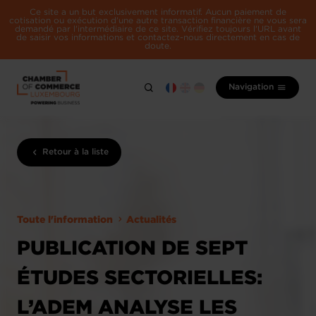
Ce site a un but exclusivement informatif. Aucun paiement de
cotisation ou exécution d'une autre transaction financière ne vous sera
demandé par l'intermédiaire de ce site. Vérifiez toujours l'URL avant
de saisir vos informations et contactez-nous directement en cas de
doute.
Navigation
Retour à la liste
Toute l'information
Actualités
PUBLICATION DE SEPT
ÉTUDES SECTORIELLES:
L’ADEM ANALYSE LES