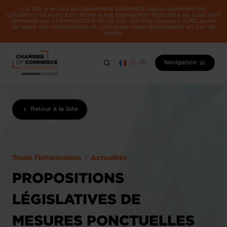
Ce site a un but exclusivement informatif. Aucun paiement de
cotisation ou exécution d'une autre transaction financière ne vous sera
demandé par l'intermédiaire de ce site. Vérifiez toujours l'URL avant
de saisir vos informations et contactez-nous directement en cas de
doute.
Navigation
Retour à la liste
Toute l'information
Actualités
PROPOSITIONS
LÉGISLATIVES DE
MESURES PONCTUELLES