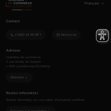
Contact
(+352) 42 39 39 1
info@cc.lu
Adresse
Chambre de commerce
7, rue Alcide de Gasperi
L-1615 Luxembourg-Kirchberg
Direction
Restez informé(e)
Restez informé(e) sur vos sujets d’actualités préférés.