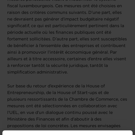
fiscal luxembourgeois. Ces mesures ont été choisies en
raison des critères communs suivants. D’une part, elles
ne devraient pas générer d’impact budgétaire négatif
significatif, ce qui est particulièrement pertinent dans la
période actuelle où les finances publiques ont été
fortement sollicitées. D’autre part, elles sont susceptibles
de bénéficier à l’ensemble des entreprises et contribuent
ainsi à promouvoir l’intérêt économique général. Par
ailleurs et à titre accessoire, certaines d’entre elles visent
à renforcer tantôt la sécurité juridique, tantôt la
simplification administrative.
Sur base du retour d’expérience de la House of
Entrepreneurship, de la House of Start-ups et de
plusieurs ressortissants de la Chambre de Commerce, ces
mesures ont été sélectionnées en collaboration avec
l’UEL, en vue d’un dialogue continu poussé avec le
Ministère des Finances et afin d’aboutir à des
propositions de loi concrètes. Les mesures envisagées
dans
le document ci-dessous
s’inscrivent dans une