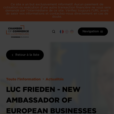
Ce site a un but exclusivement informatif. Aucun paiement de
cotisation ou exécution d'une autre transaction financière ne vous sera
demandé par l'intermédiaire de ce site. Vérifiez toujours l'URL avant
de saisir vos informations et contactez-nous directement en cas de
doute.
Navigation
Retour à la liste
Toute l'information
Actualités
LUC FRIEDEN - NEW
AMBASSADOR OF
EUROPEAN BUSINESSES