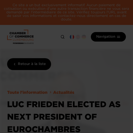
Ce site a un but exclusivement informatif. Aucun paiement de
cotisation ou exécution d'une autre transaction financière ne vous sera
demandé par l'intermédiaire de ce site. Vérifiez toujours l'URL avant
de saisir vos informations et contactez-nous directement en cas de
doute.
Navigation
Retour à la liste
Toute l'information
Actualités
LUC FRIEDEN ELECTED AS
NEXT PRESIDENT OF
EUROCHAMBRES