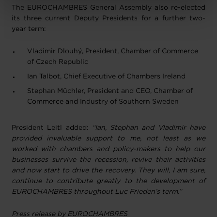
Charte d’usage des cookies
et notre
Politique de
The EUROCHAMBRES General Assembly also re-elected
protection des données personnelles
.
its three current Deputy Presidents for a further two-
year term:
Vladimir Dlouhý, President, Chamber of Commerce
of Czech Republic
Ian Talbot, Chief Executive of Chambers Ireland
Stephan Müchler, President and CEO, Chamber of
Commerce and Industry of Southern Sweden
President Leitl added:
“Ian, Stephan and Vladimir have
provided invaluable support to me, not least as we
worked with chambers and policy-makers to help our
businesses survive the recession, revive their activities
and now start to drive the recovery. They will, I am sure,
continue to contribute greatly to the development of
EUROCHAMBRES throughout Luc Frieden’s term.”
Press release by EUROCHAMBRES