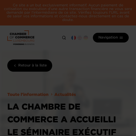
Ce site a un but exclusivement informatif. Aucun paiement de
cotisation ou exécution d'une autre transaction financière ne vous sera
demandé par l'intermédiaire de ce site. Vérifiez toujours l'URL avant
de saisir vos informations et contactez-nous directement en cas de
doute.
Navigation
Retour à la liste
Toute l'information
Actualités
LA CHAMBRE DE
COMMERCE A ACCUEILLI
LE SÉMINAIRE EXÉCUTIF