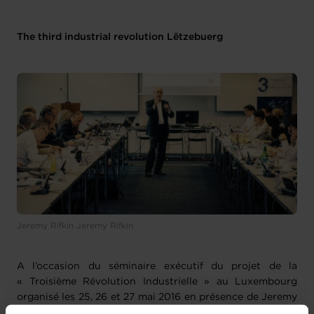
The third industrial revolution Lëtzebuerg
Jeremy Rifkin Jeremy Rifkin
A l’occasion du séminaire exécutif du projet de la
« Troisième Révolution Industrielle » au Luxembourg
organisé les 25, 26 et 27 mai 2016 en présence de Jeremy
Rifkin à la Chambre de Commerce, des experts nationaux