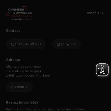
Contact
(+352) 42 39 39 1
info@cc.lu
Adresse
Chambre de commerce
7, rue Alcide de Gasperi
L-1615 Luxembourg-Kirchberg
Direction
Restez informé(e)
Restez informé(e) sur vos sujets d’actualités préférés.