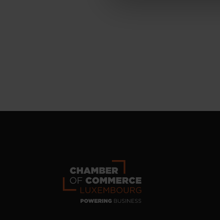
personnelles
.