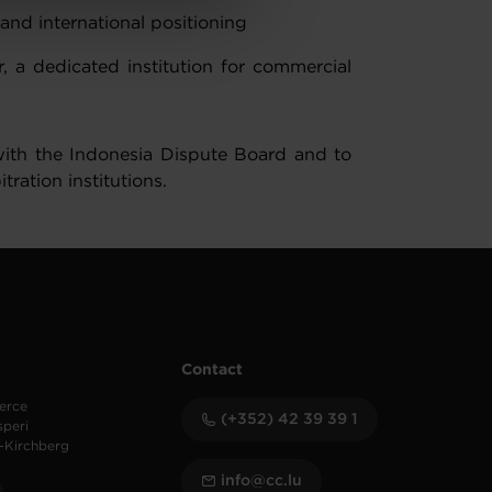
nd international positioning
 a dedicated institution for commercial
ith the Indonesia Dispute Board and to
ration institutions.
Contact
erce
(+352) 42 39 39 1
speri
-Kirchberg
info@cc.lu