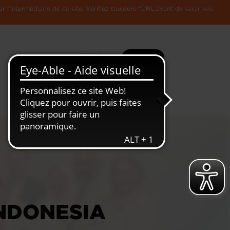
l'intermédiaire de ce site. Vérifiez toujours l'URL avant de saisir vos
Recherche
Plus
Toute
L'Economie
l'information
Luxembourgeoise
INDONESIA