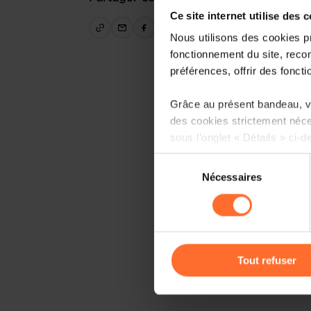
Ce site internet utilise des 
Nous utilisons des cookies p
fonctionnement du site, recon
préférences, offrir des foncti
Grâce au présent bandeau, vo
des cookies strictement néce
sous l’onglet « Détails » ci-d
Sélection
Il est précisé que la navigati
Nécessaires
du
sociaux, sauvegarde des préfé
consentement
cas de refus de tous les coo
Vous avez la possibilité de m
gauche de chaque page.
Tout refuser
Pour de plus amples informat
personnelles, vous pouvez c