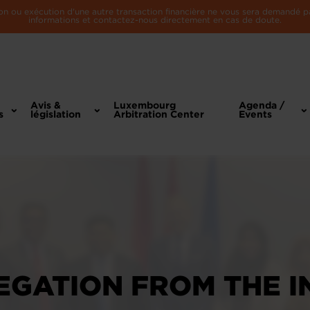
n ou exécution d'une autre transaction financière ne vous sera demandé par 
informations et contactez-nous directement en cas de doute.
Avis &
Luxembourg
Agenda /
s
législation
Arbitration Center
Events
EGATION FROM THE 