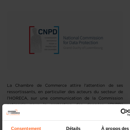
La Chambre de Commerce attire l'attention de ses
ressortissants, en particulier des acteurs du secteur de
l’HORECA, sur une communication de la Commission
nationale pour la protection des données (CNPD)
concernant le traitement des documents d'identité des
clients.
Consentement
Détails
À propos des