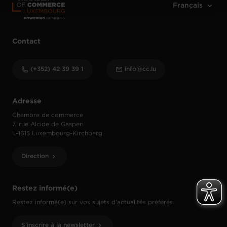
Contact
(+352) 42 39 39 1
info@cc.lu
Adresse
Chambre de commerce
7, rue Alcide de Gasperi
L-1615 Luxembourg-Kirchberg
Direction
Restez informé(e)
Restez informé(e) sur vos sujets d’actualités préférés.
S'inscrire à la newsletter