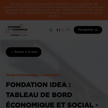
Ce site a un but exclusivement informatif. Aucun paiement de
cotisation ou exécution d'une autre transaction financière ne vous sera
demandé par l'intermédiaire de ce site. Vérifiez toujours l'URL avant
de saisir vos informations et contactez-nous directement en cas de
doute.
Navigation
Retour à la liste
Toute l'information
Actualités
FONDATION IDEA :
TABLEAU DE BORD
ÉCONOMIQUE ET SOCIAL -