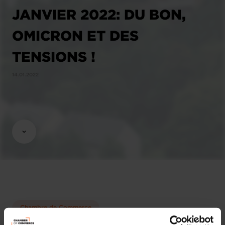
JANVIER 2022: DU BON,
OMICRON ET DES
TENSIONS !
14.01.2022
Chambre de Commerce