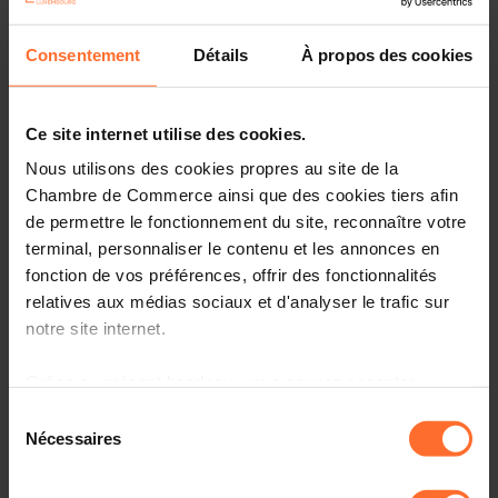
Partager cet article
Consentement
Détails
À propos des cookies
Ce site internet utilise des cookies.
Nous utilisons des cookies propres au site de la
Chambre de Commerce ainsi que des cookies tiers afin
de permettre le fonctionnement du site, reconnaître votre
terminal, personnaliser le contenu et les annonces en
fonction de vos préférences, offrir des fonctionnalités
relatives aux médias sociaux et d'analyser le trafic sur
notre site internet.
Grâce au présent bandeau, vous pouvez accepter,
refuser ou configurer les cookies selon vos préférences,
Sélection
à l’exception des cookies strictement nécessaires au
Nécessaires
du
fonctionnement du site. Une description des différents
consentement
cookies est accessible sous l’onglet « Détails » ci-