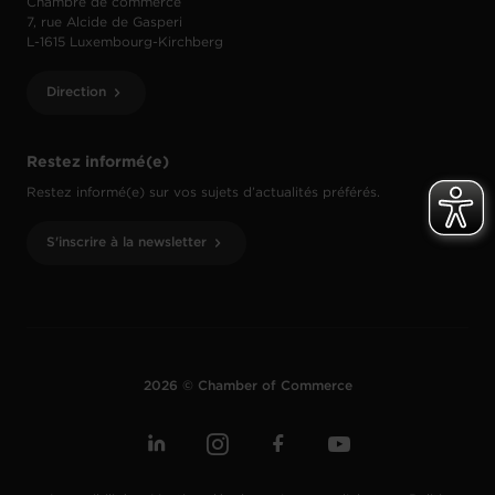
Chambre de commerce
7, rue Alcide de Gasperi
L-1615 Luxembourg-Kirchberg
Direction
Restez informé(e)
Restez informé(e) sur vos sujets d’actualités préférés.
S'inscrire à la newsletter
2026 © Chamber of Commerce