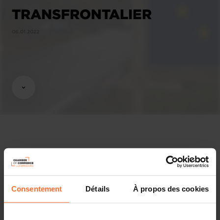
TRANSFRONTALIER
06.01.2022
Affaires économiques
Chambre de Commerce
Partager cet article
Consentement
Détails
À propos des cookies