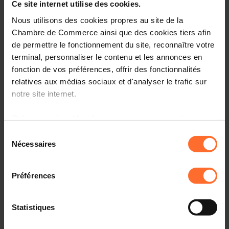
Ce site internet utilise des cookies.
Nous utilisons des cookies propres au site de la
Chambre de Commerce ainsi que des cookies tiers afin
de permettre le fonctionnement du site, reconnaître votre
terminal, personnaliser le contenu et les annonces en
fonction de vos préférences, offrir des fonctionnalités
relatives aux médias sociaux et d'analyser le trafic sur
notre site internet.
Grâce au présent bandeau, vous pouvez accepter,
refuser ou configurer les cookies selon vos préférences,
Sélection
à l’exception des cookies strictement nécessaires au
Nécessaires
du
Ce fonds pourrait servir à lancer des appels à projets
fonctionnement du site. Une description des différents
consentement
pour co-financer avec les collectivités voisines, des
cookies est accessible sous l’onglet « Détails » ci-
infrastructures, des formations, des équipements sociaux,
Préférences
dessus.
environnementaux… avec une plus-value transfrontalière,
c’est-à-dire contribuant à renforcer la cohésion,
Il est précisé que la navigation sur le site et certaines
Statistiques
l’attractivité et la durabilité du territoire transfrontalier
fonctionnalités (ex : lecture de vidéos, partage sur les
pris dans son ensemble.
réseaux sociaux, sauvegarde des préférences de lecture