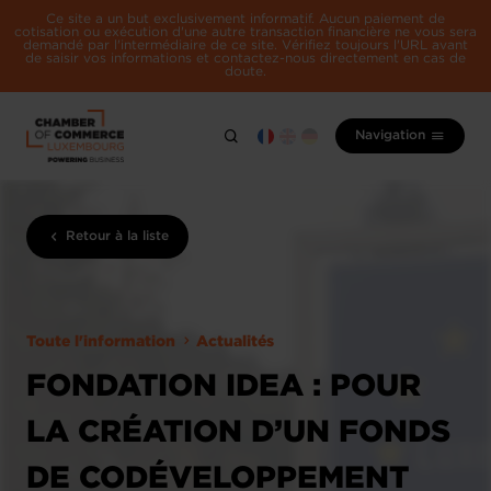
Ce site a un but exclusivement informatif. Aucun paiement de
cotisation ou exécution d'une autre transaction financière ne vous sera
demandé par l'intermédiaire de ce site. Vérifiez toujours l'URL avant
de saisir vos informations et contactez-nous directement en cas de
doute.
Navigation
Retour à la liste
Toute l'information
Actualités
FONDATION IDEA : POUR
LA CRÉATION D’UN FONDS
DE CODÉVELOPPEMENT