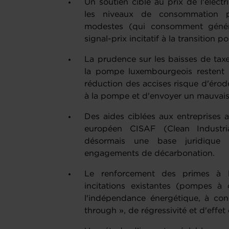
Un soutien ciblé au prix de l'électri
les niveaux de consommation p
modestes (qui consomment génér
signal-prix incitatif à la transition
La prudence sur les baisses de taxes
la pompe luxembourgeois restent i
réduction des accises risque d'érode
à la pompe et d'envoyer un mauvais s
Des aides ciblées aux entreprises a
européen CISAF (Clean Industri
désormais une base juridique
engagements de décarbonation.
Le renforcement des primes à l
incitations existantes (pompes à 
l'indépendance énergétique, à cond
through », de régressivité et d'effet