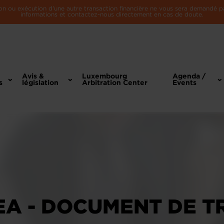
n ou exécution d'une autre transaction financière ne vous sera demandé par 
informations et contactez-nous directement en cas de doute.
Avis &
Luxembourg
Agenda /
s
législation
Arbitration Center
Events
A - DOCUMENT DE TR