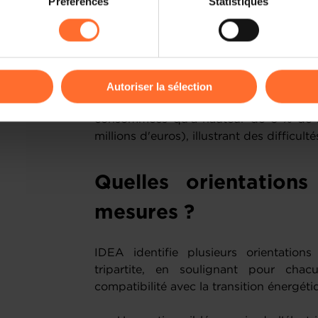
énergie (28 %) et la compensation 
Préférences
Statistiques
rences de lecture vidéo, personnalisation de l’affichage du site
essentiellement universelles, ont certe
kies ou des cookies non nécessaires.
ménages des quintiles inférieurs, mais 
aisés et, pour certaines, aux non-résident
odifier ou retirer votre consentement à tout moment en cliquant su
À l'inverse, le soutien ciblé aux ménag
Autoriser la sélection
l'effort total (190 millions d'euros),
ions sur la manière dont nous utilisons lescookies et sommes 
consommées qu'à hauteur de 6 % de l'
onsulter notre
Charte d’usage des cookies
et notre
Politique 
millions d'euros), illustrant des difficu
Quelles orientation
mesures ?
IDEA identifie plusieurs orientation
tripartite, en soulignant pour chac
compatibilité avec la transition énergéti