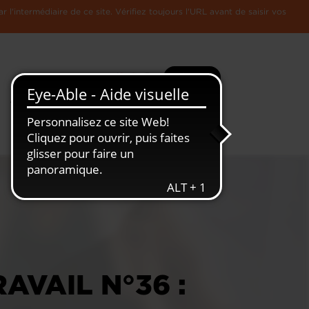
l'intermédiaire de ce site. Vérifiez toujours l'URL avant de saisir vos
Recherche
Plus
Toute
L'Economie
l'information
Luxembourgeoise
AVAIL N°36 :