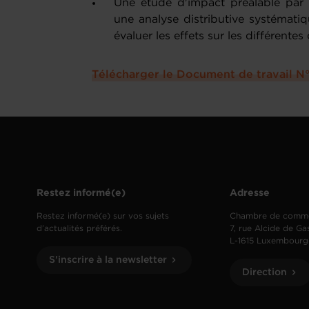
Une étude d'impact préalable pa
une analyse distributive systémati
évaluer les effets sur les différente
Télécharger le Document de travail N
Restez informé(e)
Adresse
Restez informé(e) sur vos sujets
Chambre de comm
d’actualités préférés.
7, rue Alcide de Ga
L-1615 Luxembourg
S'inscrire à la newsletter
Direction