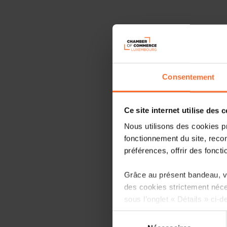
Consentement
Ce site internet utilise des 
Nous utilisons des cookies p
fonctionnement du site, recon
préférences, offrir des foncti
Grâce au présent bandeau, vo
des cookies strictement néce
sous l’onglet « Détails » ci-d
Sélection
Il est précisé que la navigati