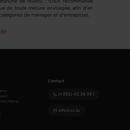
r tranche de revenu : IDEA recommande
que de toute mesure envisagée, afin d'en
s catégories de ménages et d'entreprises.
°36
Contact
erce
(+352) 42 39 39 1
speri
-Kirchberg
info@cc.lu