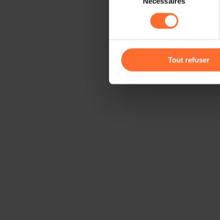
Nécessaires
du
sociaux, sauvegarde des préfé
consentement
cas de refus de tous les coo
Vous avez la possibilité de m
gauche de chaque page.
Tout refuser
Pour de plus amples informat
personnelles, vous pouvez c
personnelles
.