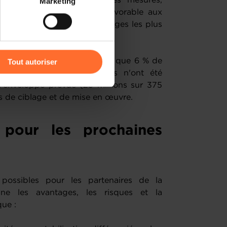
de l'indexation (25 %). Ces mesures,
Marketing
) peuvent être affectées en
s eu un effet redistributif favorable aux
ont aussi bénéficié aux ménages les plus
s et frontaliers.
r l’icône flottante en bas à
es vulnérables n'a représenté que 6 % de
Tout autoriser
 et les aides aux entreprises n'ont été
amenés à traiter vos données
enveloppe prévue (23 millions sur 375
de protection des données
ltés de ciblage et de mise en œuvre.
s pour les prochaines
s possibles pour les partenaires de la
une les avantages, les risques et la
que :