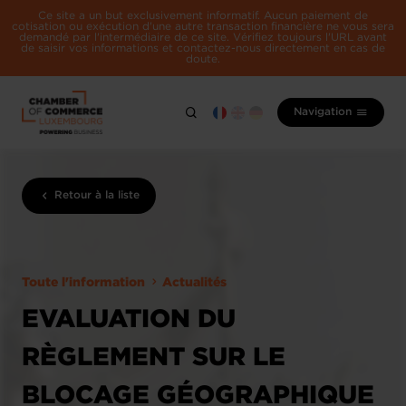
Ce site a un but exclusivement informatif. Aucun paiement de
cotisation ou exécution d'une autre transaction financière ne vous sera
demandé par l'intermédiaire de ce site. Vérifiez toujours l'URL avant
de saisir vos informations et contactez-nous directement en cas de
doute.
Navigation
Retour à la liste
Toute l'information
Actualités
EVALUATION DU
RÈGLEMENT SUR LE
BLOCAGE GÉOGRAPHIQUE