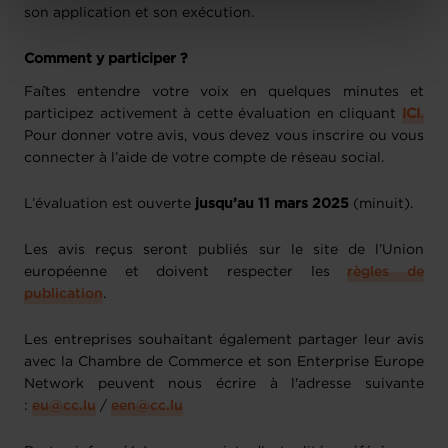
Charte d’usage des cookies
et notre
Politique de
son application et son exécution.
protection des données personnelles
.
Comment y participer ?
Faîtes entendre votre voix en quelques minutes et
participez activement à cette évaluation en cliquant
ICI
.
Pour donner votre avis, vous devez vous inscrire ou vous
connecter à l’aide de votre compte de réseau social.
L’évaluation est ouverte
jusqu’au 11 mars 2025
(minuit).
Les avis reçus seront publiés sur le site de l’Union
européenne et doivent respecter les
règles de
publication
.
Les entreprises souhaitant également partager leur avis
avec la Chambre de Commerce et son Enterprise Europe
Network peuvent nous écrire à l'adresse suivante
:
eu@cc.lu
/
een@cc.lu