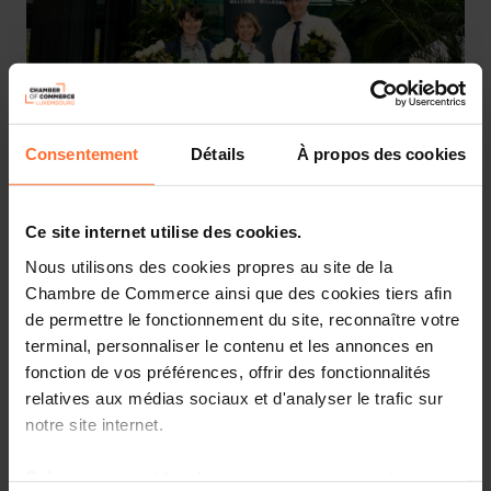
Consentement
Détails
À propos des cookies
De gauche à droite: Romaine Hirschler, Assistante de direction,
Anne Jung, Attachée Communication & Médias et Patrick Ernzer,
Directeur Communication & Médias ont réceptionné les fleurs
Ce site internet utilise des cookies.
offertes par l'Ambassade du Royaume des Pays-Bas à
Luxembourg
Nous utilisons des cookies propres au site de la
Chambre de Commerce ainsi que des cookies tiers afin
Souhaitant marquer de façon originale les 175 ans de la
de permettre le fonctionnement du site, reconnaître votre
Chambre de Commerce, l’ambassade du Royaume des
terminal, personnaliser le contenu et les annonces en
Pays-Bas au Grand-Duché de Luxembourg a fait livrer
fonction de vos préférences, offrir des fonctionnalités
175 roses à la Chambre de Commerce, ce vendredi 14
relatives aux médias sociaux et d'analyser le trafic sur
octobre.
notre site internet.
Ce geste élégant, emprunt d’amitié et de sympathie de
Grâce au présent bandeau, vous pouvez accepter,
l'Ambassadeur, Peter W. Kok, a été particulièrement