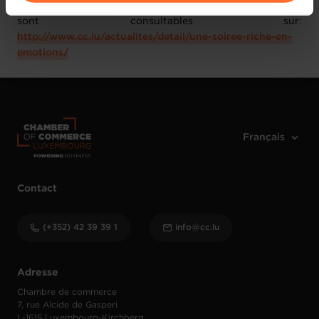
Le récit et des photos de cette soirée riche en émotions
vos données personnelles, vous pouvez consulter notre
sont consultables sur:
Charte d’usage des cookies
et notre
Politique de
http://www.cc.lu/actualites/detail/une-soiree-riche-en-
protection des données personnelles
.
emotions/
Contact
(+352) 42 39 39 1
info@cc.lu
Adresse
Chambre de commerce
7, rue Alcide de Gasperi
L-1615 Luxembourg-Kirchberg