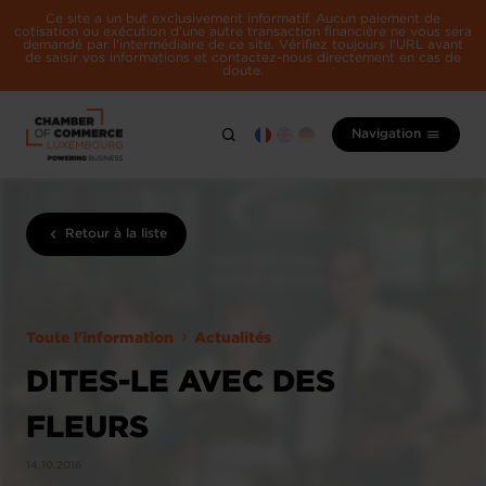
Ce site a un but exclusivement informatif. Aucun paiement de
cotisation ou exécution d'une autre transaction financière ne vous sera
demandé par l'intermédiaire de ce site. Vérifiez toujours l'URL avant
de saisir vos informations et contactez-nous directement en cas de
doute.
Navigation
Retour à la liste
Toute l'information
Actualités
DITES-LE AVEC DES
FLEURS
14.10.2016